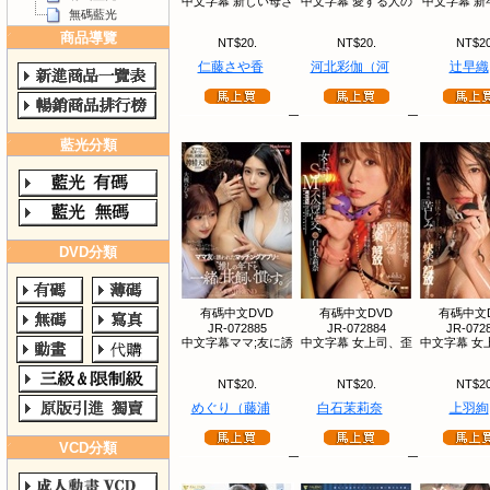
中文字幕 新しい母さ
中文字幕 愛する人の
中文字幕 新
無碼藍光
商品導覽
NT$20.
NT$20.
NT$20
仁藤さや香
河北彩伽（河
辻早織
藍光分類
DVD分類
有碼中文DVD
有碼中文DVD
有碼中文
JR-072885
JR-072884
JR-072
中文字幕ママ;友に誘
中文字幕 女上司、歪
中文字幕 女
NT$20.
NT$20.
NT$20
めぐり（藤浦
白石茉莉奈
上羽絢
VCD分類