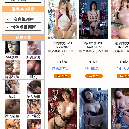
圖庫DVD分類
站長推荐
有碼中文DVD
有碼中文DVD
有碼中文
JR-072878
JR-072877
JR-072
中文字幕スレンダー
中文字幕デリヘル;呼
中文字幕チョ
ポ
SM凌辱
野外露出
NT$20.
NT$20.
NT$20
降矢あすか
時田亜美
与田り
輪姦強暴
肛交
痴漢
多人顏射
體內射精
多Ｐ雜交