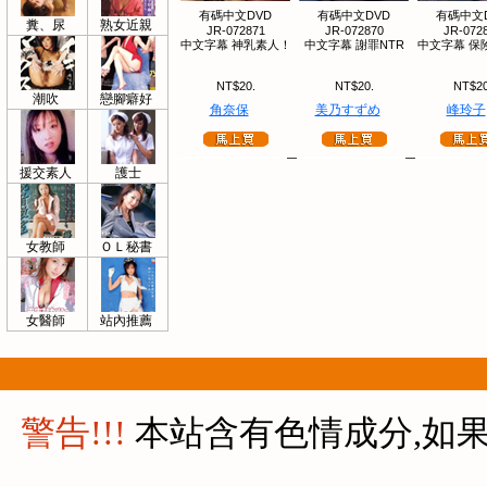
有碼中文DVD
有碼中文DVD
有碼中文
糞、尿
熟女近親
JR-072871
JR-072870
JR-072
中文字幕 神乳素人！
中文字幕 謝罪NTR
中文字幕 保
NT$20.
NT$20.
NT$20
潮吹
戀腳癖好
角奈保
美乃すずめ
峰玲子
援交素人
護士
女教師
ＯＬ秘書
女醫師
站內推薦
警告!!!
本站含有色情成分,如果