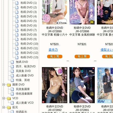
有碼 DVD (1)
有碼 DVD (2)
有碼 DVD (3)
有碼 DVD (4)
有碼 DVD (5)
有碼 DVD (6)
有碼中文DVD
有碼中文DVD
有碼中文
有碼 DVD (7)
JR-072899
JR-072898
JR-072
有碼 DVD (8)
中文字幕 初撮り六十
中文字幕 女風初体験
中文字幕 妻
有碼 DVD (9)
有碼 DVD (10)
NT$20.
NT$20.
NT$20
有碼 DVD (11)
森幸乃
優梨まい
有碼 DVD (12)
有碼 DVD (13)
無碼 DVD
西洋、歐美DVD
寫真集 DVD
成人動畫 DVD
特攝、英雄
圖庫 DVD
寫真集圖庫
情色漫畫圖庫
VCD
成人動畫 VCD
有碼中文DVD
有碼中文DVD
有碼中文
藍光
JR-072892
JR-072891
JR-072
有碼藍光