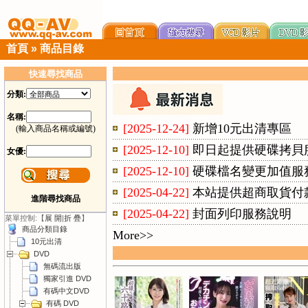
首頁
»
商品目錄
快速尋找商品
分類:
名稱:
[2025-12-24]
新增10元出清專區
(輸入商品名稱或編號)
[2025-12-10]
即日起提供硬碟拷貝
女優:
[2025-12-10]
硬碟檔名變更加值服
[2025-04-22]
本站提供超商取貨付
進階尋找商品
[2025-04-22]
封面列印服務說明
菜單控制:【
展 開
|
折 疊
】
商品分類目錄
More>>
10元出清
DVD
無碼流出版
獨家引進 DVD
有碼中文DVD
有碼 DVD