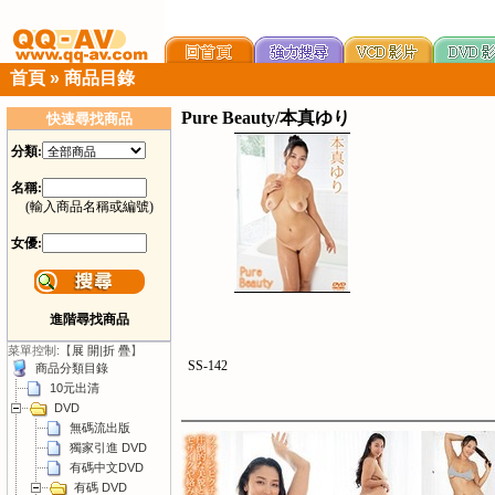
首頁
»
商品目錄
Pure Beauty/本真ゆり
快速尋找商品
分類:
名稱:
(輸入商品名稱或編號)
女優:
進階尋找商品
菜單控制:【
展 開
|
折 疊
】
SS-142
商品分類目錄
10元出清
DVD
無碼流出版
獨家引進 DVD
有碼中文DVD
有碼 DVD