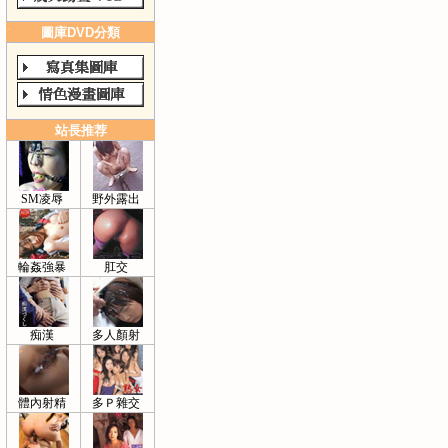
圖庫DVD分類
站長推荐
SM凌辱
野外露出
輪姦強暴
肛交
痴漢
多人顏射
體內射精
多Ｐ雜交