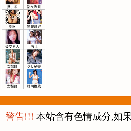
糞、尿
熟女近親
潮吹
戀腳癖好
援交素人
護士
女教師
ＯＬ秘書
女醫師
站內推薦
警告!!!
本站含有色情成分,如果