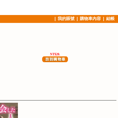
|
我的賬號
|
購物車內容
|
結帳
NT$20.