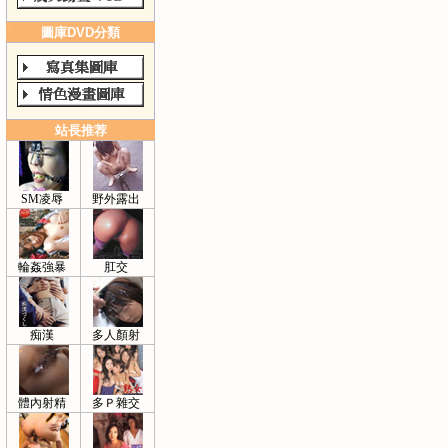
圖庫DVD分類
站長推荐
SM凌辱
野外露出
輪姦強暴
肛交
痴漢
多人顏射
體內射精
多Ｐ雜交