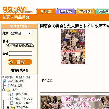
首頁
»
商品目錄
同窓会で再会した人妻とトイレや廊下
快速尋找商品
分類:
名稱:
(輸入商品名稱或編號)
女優:
進階尋找商品
菜單控制:【
展 開
|
折 疊
】
SW-1039
商品分類目錄
10元出清
DVD
無碼流出版
獨家引進 DVD
有碼中文DVD
有碼 DVD