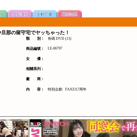
や旦那の留守宅でヤッちゃった！
類 別：
有碼 DVD (13)
LE-06797
商品編號：
女 優：
相關系列：
廠 商：
內 容：
特別企劃
FANZA7周年