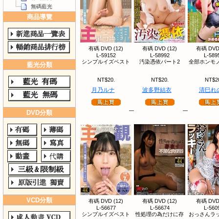
無碼藍光
商品導覽
有碼 DVD (12)
有碼 DVD (12)
有碼 DVD 
L-59152
L-58992
L-589
シンプルイズベスト
汚染憑依パート2
全部ホンモノ
藍光分類
NT$20.
NT$20.
NT$2
月乃ルナ
波多野結衣
清巳れ
DVD分類
VCD分類
有碼 DVD (12)
有碼 DVD (12)
有碼 DVD 
L-56677
L-56674
L-560
シンプルイズベスト
性処理の為だけに存
おっさんラッ