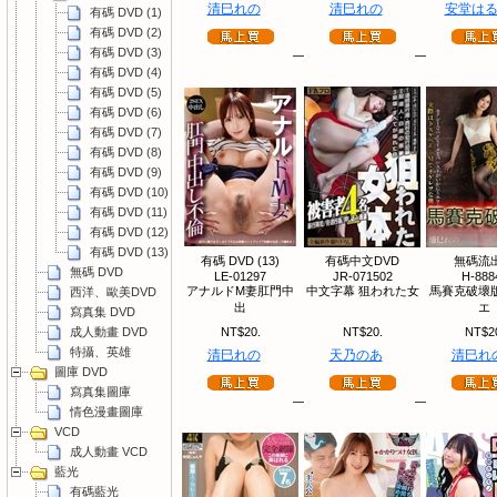
清巳れの
清巳れの
安堂は
有碼 DVD (1)
有碼 DVD (2)
有碼 DVD (3)
有碼 DVD (4)
有碼 DVD (5)
有碼 DVD (6)
有碼 DVD (7)
有碼 DVD (8)
有碼 DVD (9)
有碼 DVD (10)
有碼 DVD (11)
有碼 DVD (12)
有碼 DVD (13)
有碼 DVD (13)
有碼中文DVD
無碼流
無碼 DVD
LE-01297
JR-071502
H-888
アナルドM妻肛門中
中文字幕 狙われた女
馬賽克破壞
西洋、歐美DVD
出
エ
寫真集 DVD
成人動畫 DVD
NT$20.
NT$20.
NT$2
特攝、英雄
清巳れの
天乃のあ
清巳れ
圖庫 DVD
寫真集圖庫
情色漫畫圖庫
VCD
成人動畫 VCD
藍光
有碼藍光