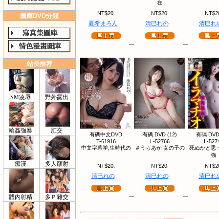
在
NT$20.
NT$20.
NT$2
圖庫DVD分類
夏希まろん
清巳れの
清巳れ
站長推荐
SM凌辱
野外露出
輪姦強暴
肛交
有碼中文DVD
有碼 DVD (12)
有碼 DVD 
T-61916
L-52766
L-527
中文字幕学;生時代の
＃うらあか 女の子の
死ぬかと思
強
痴漢
多人顏射
NT$20.
NT$20.
NT$2
清巳れの
清巳れの
清巳れ
體內射精
多Ｐ雜交