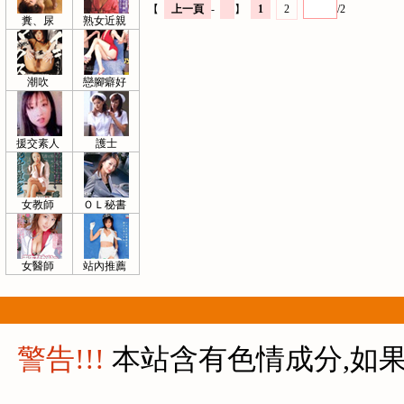
【
上一頁
-
】
1
2
/2
糞、尿
熟女近親
潮吹
戀腳癖好
援交素人
護士
女教師
ＯＬ秘書
女醫師
站內推薦
警告!!!
本站含有色情成分,如果