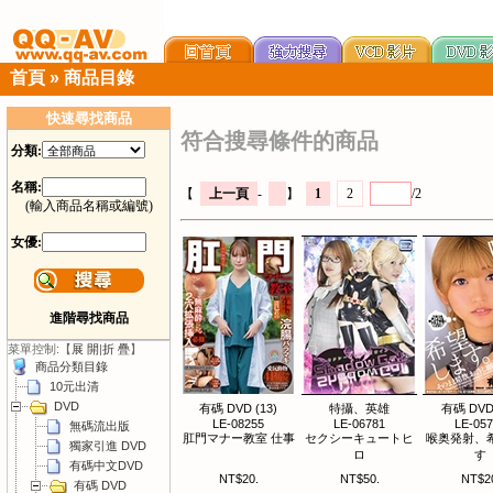
首頁
»
商品目錄
快速尋找商品
符合搜尋條件的商品
分類:
名稱:
【
上一頁
-
】
1
2
/2
(輸入商品名稱或編號)
女優:
進階尋找商品
菜單控制:【
展 開
|
折 疊
】
商品分類目錄
10元出清
DVD
有碼 DVD (13)
特攝、英雄
有碼 DVD 
LE-08255
LE-06781
LE-05
無碼流出版
肛門マナー教室 仕事
セクシーキュートヒ
喉奥発射、
獨家引進 DVD
ロ
す
有碼中文DVD
NT$20.
NT$50.
NT$2
有碼 DVD