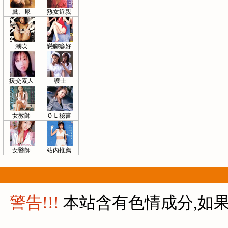
糞、尿
熟女近親
潮吹
戀腳癖好
援交素人
護士
女教師
ＯＬ秘書
女醫師
站內推薦
警告!!!
本站含有色情成分,如果