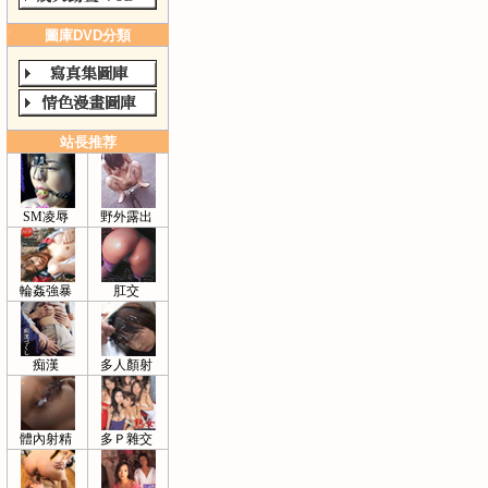
圖庫DVD分類
站長推荐
SM凌辱
野外露出
輪姦強暴
肛交
痴漢
多人顏射
體內射精
多Ｐ雜交