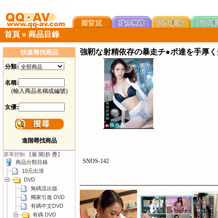
首頁
»
商品目錄
強靭な射精依存の暴走チ●ポ達を手厚く
快速尋找商品
分類:
名稱:
(輸入商品名稱或編號)
女優:
進階尋找商品
菜單控制:【
展 開
|
折 疊
】
SNOS-142
商品分類目錄
10元出清
DVD
無碼流出版
獨家引進 DVD
有碼中文DVD
有碼 DVD