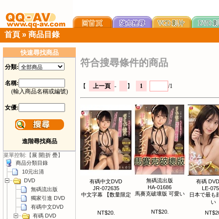
首頁
»
商品目錄
快速尋找商品
符合搜尋條件的商品
分類:
名稱:
【
上一頁
-
】
1
/1
(輸入商品名稱或編號)
女優:
進階尋找商品
菜單控制:【
展 開
|
折 疊
】
商品分類目錄
10元出清
DVD
無碼流出版
有碼中文DVD
有碼 DVD 
HA-01686
JR-072635
LE-07
無碼流出版
馬賽克破壞版 可愛い
中文字幕 【数量限定
日本で最も
獨家引進 DVD
い
有碼中文DVD
NT$20.
NT$20.
NT$2
有碼 DVD