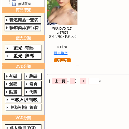
無碼藍光
商品導覽
有碼 DVD (12)
L-57878
ダイヤモンド新人.6
藍光分類
NT$20.
新木希空
DVD分類
【
上一頁
-
】
1
/1
VCD分類