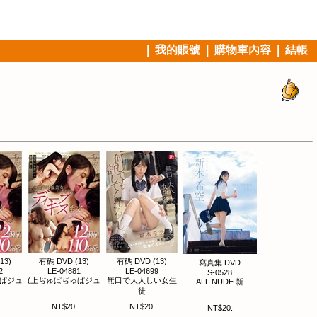
|
我的賬號
|
購物車內容
|
結帳
13)
有碼 DVD (13)
有碼 DVD (13)
寫真集 DVD
2
LE-04881
LE-04699
S-0528
ゅぱジュ
(上ぢゅぱぢゅぱジュ
無口で大人しい女生
ALL NUDE 新
徒
NT$20.
NT$20.
NT$20.