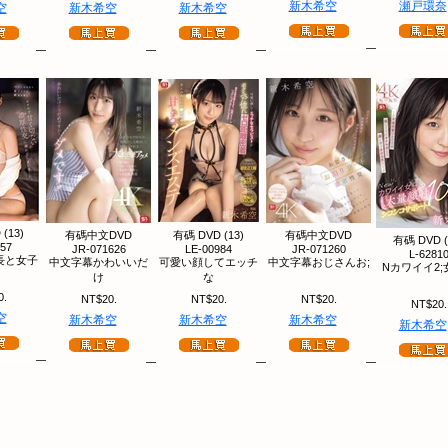
新木希空
瀬戸環奈
空
新木希空
新木希空
(13)
有碼中文DVD
有碼 DVD (13)
有碼中文DVD
有碼 DVD (
657
JR-071626
LE-00984
JR-071260
L-6281
長と女子
中文字幕かわいいだ
可愛い顔してエッチ
中文字幕おじさんお;
Nカワイイ2;
け
な
0.
NT$20.
NT$20.
NT$20.
NT$20.
空
新木希空
新木希空
新木希空
新木希空