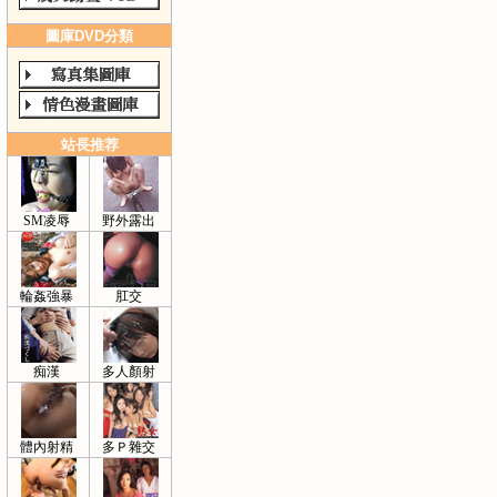
圖庫DVD分類
站長推荐
SM凌辱
野外露出
輪姦強暴
肛交
痴漢
多人顏射
體內射精
多Ｐ雜交