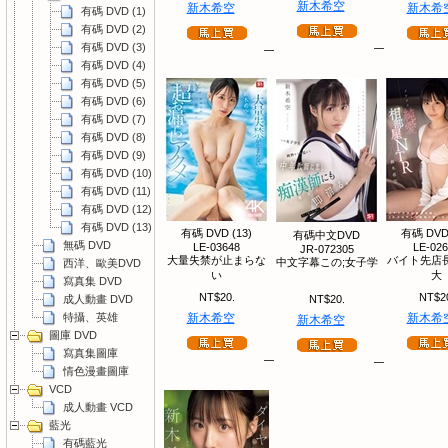
新木希空
新木希空
新木希
有碼 DVD (1)
有碼 DVD (2)
有碼 DVD (3)
有碼 DVD (4)
有碼 DVD (5)
有碼 DVD (6)
有碼 DVD (7)
有碼 DVD (8)
有碼 DVD (9)
有碼 DVD (10)
有碼 DVD (11)
有碼 DVD (12)
有碼 DVD (13)
有碼 DVD (13)
有碼 DVD 
有碼中文DVD
無碼 DVD
LE-03648
LE-02
JR-072305
大量失禁が止まらな
バイト先店
中文字幕この;女子学
西洋、歐美DVD
い
大
寫真集 DVD
NT$20.
NT$2
成人動畫 DVD
NT$20.
特攝、英雄
新木希空
新木希
新木希空
圖庫 DVD
寫真集圖庫
情色漫畫圖庫
VCD
成人動畫 VCD
藍光
有碼藍光