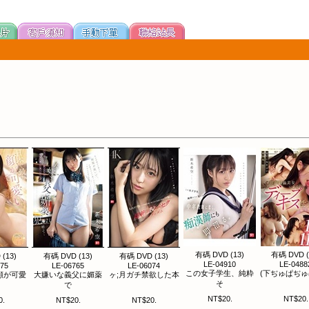
有碼 DVD (13)
有碼 DVD (
(13)
有碼 DVD (13)
有碼 DVD (13)
LE-04910
LE-0488
575
LE-06765
LE-06074
この女子学生、純粋
(下ぢゅぱぢ
顔が可愛
大嫌いな義父に媚薬
ヶ;月ガチ禁欲した本
そ
で
NT$20.
NT$20.
0.
NT$20.
NT$20.