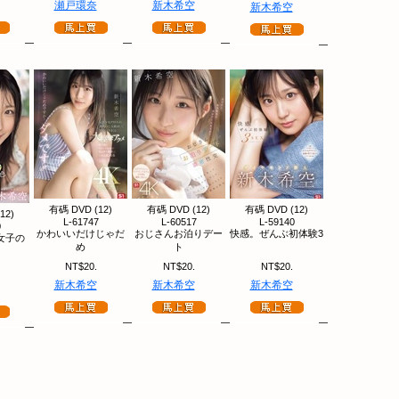
瀬戸環奈
新木希空
新木希空
有碼 DVD (12)
有碼 DVD (12)
有碼 DVD (12)
12)
L-61747
L-60517
L-59140
0
かわいいだけじゃだ
おじさんお泊りデー
快感。ぜんぶ初体験3
女子の
め
ト
NT$20.
NT$20.
NT$20.
新木希空
新木希空
新木希空