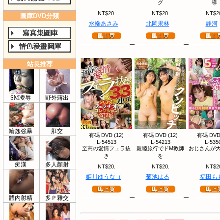
グ
導
NT$20.
NT$20.
NT$2
圖庫DVD分類
水端あさみ
北岡果林
静河
站長推荐
SM凌辱
野外露出
輪姦強暴
肛交
有碼 DVD (12)
有碼 DVD (12)
有碼 DVD 
L-54513
L-54213
L-535
至高の愛情フェラ抜
親睦旅行でドM教師
おじさんが大
き
を
痴漢
多人顏射
NT$20.
NT$20.
NT$2
姫川ゆうな（
菊池はる
福田も
體內射精
多Ｐ雜交