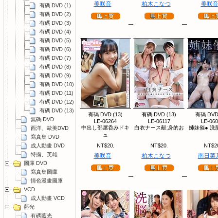
美咲音
柏木こなつ
美咲
有碼 DVD (1)
有碼 DVD (2)
有碼 DVD (3)
有碼 DVD (4)
有碼 DVD (5)
有碼 DVD (6)
有碼 DVD (7)
有碼 DVD (8)
有碼 DVD (9)
有碼 DVD (10)
有碼 DVD (11)
有碼 DVD (12)
有碼 DVD (13)
有碼 DVD (13)
有碼 DVD (13)
有碼 DVD 
無碼 DVD
LE-06264
LE-06117
LE-06
中出し部屋呑みドキ
白衣ナース献;身的お
姉妹催● 洗
西洋、歐美DVD
ュ
寫真集 DVD
成人動畫 DVD
NT$20.
NT$20.
NT$2
特攝、英雄
美咲音
柏木こなつ
南日菜
圖庫 DVD
寫真集圖庫
情色漫畫圖庫
VCD
成人動畫 VCD
藍光
有碼藍光