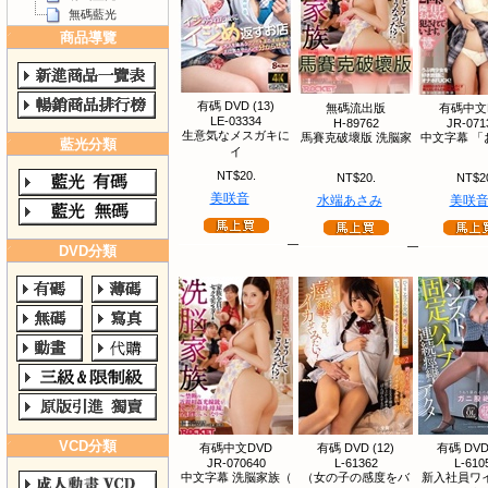
無碼藍光
商品導覽
有碼 DVD (13)
無碼流出版
有碼中文
LE-03334
H-89762
JR-071
生意気なメスガキに
馬賽克破壞版 洗脳家
中文字幕 「
藍光分類
イ
NT$20.
NT$20.
NT$2
美咲音
水端あさみ
美咲
DVD分類
VCD分類
有碼中文DVD
有碼 DVD (12)
有碼 DVD 
JR-070640
L-61362
L-610
中文字幕 洗脳家族（
（女の子の感度をバ
新入社員ワ