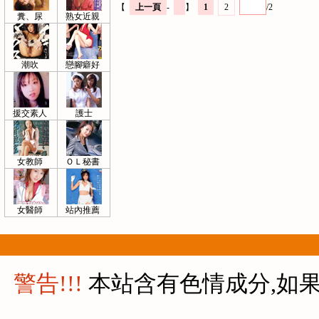
【
上一頁
-
】
1
2
/2
糞、尿
熟女近親
潮吹
戀腳癖好
援交素人
護士
女教師
ＯＬ秘書
女醫師
站內推薦
警告!!!
本站含有色情成分,如果