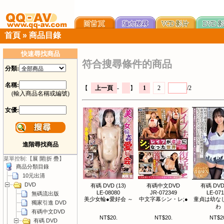
首頁
»
商品目錄
快速尋找商品
符合搜尋條件的商品
分類:
名稱:
【
上一頁
-
】
1
2
/2
(輸入商品名稱或編號)
女優:
進階尋找商品
菜單控制:【
展 開
|
折 疊
】
商品分類目錄
10元出清
DVD
有碼 DVD (13)
有碼中文DVD
有碼 DVD 
LE-08080
JR-072349
LE-07
無碼流出版
美少女輪●愛好会 ～
中文字幕シン・レ;●
童貞は幼な
獨家引進 DVD
わ
有碼中文DVD
NT$20.
NT$20.
NT$2
有碼 DVD