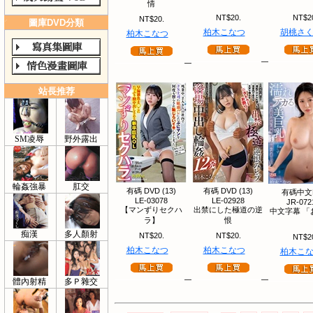
情
NT$20.
NT$2
NT$20.
圖庫DVD分類
柏木こなつ
胡桃さ
柏木こなつ
站長推荐
SM凌辱
野外露出
輪姦強暴
肛交
有碼 DVD (13)
有碼 DVD (13)
有碼中文
LE-03078
LE-02928
JR-072
【マンずりセクハ
出禁にした極道の逆
中文字幕 「
ラ】
恨
痴漢
多人顏射
NT$20.
NT$20.
NT$2
柏木こなつ
柏木こなつ
柏木こ
體內射精
多Ｐ雜交