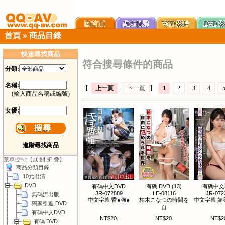
首頁
»
商品目錄
快速尋找商品
符合搜尋條件的商品
分類:
名稱:
【
上一頁
-
下一頁
】
1
2
3
4
(輸入商品名稱或編號)
女優:
進階尋找商品
菜單控制:【
展 開
|
折 疊
】
商品分類目錄
10元出清
DVD
有碼中文DVD
有碼 DVD (13)
有碼中文
JR-072889
LE-08116
JR-072
無碼流出版
中文字幕 昏●強●
柏木こなつの時間を
中文字幕 媚
獨家引進 DVD
自
有碼中文DVD
NT$20.
NT$20.
NT$2
有碼 DVD