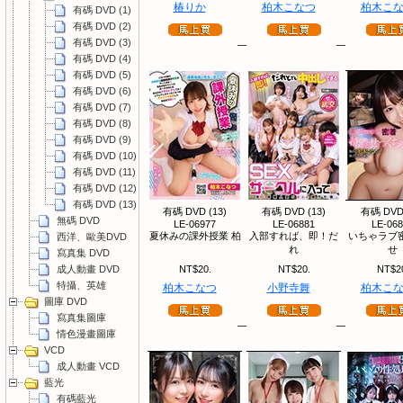
椿りか
柏木こなつ
柏木こ
有碼 DVD (1)
有碼 DVD (2)
有碼 DVD (3)
有碼 DVD (4)
有碼 DVD (5)
有碼 DVD (6)
有碼 DVD (7)
有碼 DVD (8)
有碼 DVD (9)
有碼 DVD (10)
有碼 DVD (11)
有碼 DVD (12)
有碼 DVD (13)
有碼 DVD (13)
有碼 DVD (13)
有碼 DVD 
無碼 DVD
LE-06977
LE-06881
LE-06
夏休みの課外授業 柏
入部すれば、即！だ
いちゃラブ
西洋、歐美DVD
れ
せ
寫真集 DVD
成人動畫 DVD
NT$20.
NT$20.
NT$2
特攝、英雄
柏木こなつ
小野寺舞
柏木こ
圖庫 DVD
寫真集圖庫
情色漫畫圖庫
VCD
成人動畫 VCD
藍光
有碼藍光