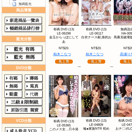
無碼藍光
商品導覽
有碼 DVD (13)
有碼 DVD (13)
無碼流
LE-06298
LE-06117
HA-00
金玉からっぽにして
白衣ナース献;身的お
馬賽克破壞版
藍光分類
あ
NT$20.
NT$20.
NT$2
柏木こなつ
柏木こなつ
高瀬り
DVD分類
VCD分類
有碼 DVD (13)
有碼 DVD 
有碼 DVD (13)
LE-04809
LE-04
LE-05365
輪●家族NTR 初め
おチ〇ポLO
このメス女…只今発