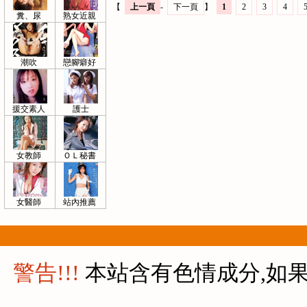
【
上一頁
-
下一頁
】
1
2
3
4
糞、尿
熟女近親
潮吹
戀腳癖好
援交素人
護士
女教師
ＯＬ秘書
女醫師
站內推薦
警告!!!
本站含有色情成分,如果