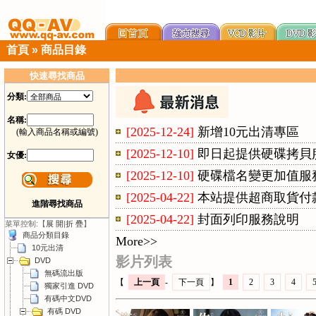
首頁
»
商品目錄
快速尋找商品
分類:
名稱:
[2025-12-24]
新增10元出清專區
(輸入商品名稱或編號)
[2025-12-10]
即日起提供硬碟拷貝
女優:
[2025-12-10]
硬碟檔名變更加值服
[2025-04-22]
本站提供超商取貨付
進階尋找商品
[2025-04-22]
封面列印服務說明
菜單控制:【
展 開
|
折 疊
】
商品分類目錄
More>>
10元出清
影片列表
DVD
無碼流出版
【
上一頁
-
下一頁
】
1
2
3
4
獨家引進 DVD
有碼中文DVD
有碼 DVD