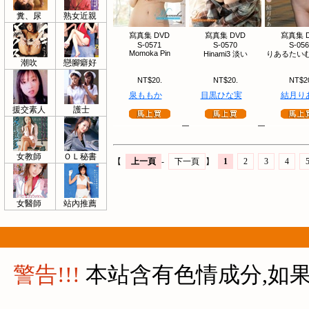
糞、尿
熟女近親
寫真集 DVD
寫真集 DVD
寫真集 
S-0571
S-0570
S-05
Momoka Pin
Hinami3 淡い
りあるたいむ
潮吹
戀腳癖好
NT$20.
NT$20.
NT$2
泉ももか
目黒ひな実
結月り
援交素人
護士
女教師
ＯＬ秘書
【
上一頁
-
下一頁
】
1
2
3
4
女醫師
站內推薦
警告!!!
本站含有色情成分,如果