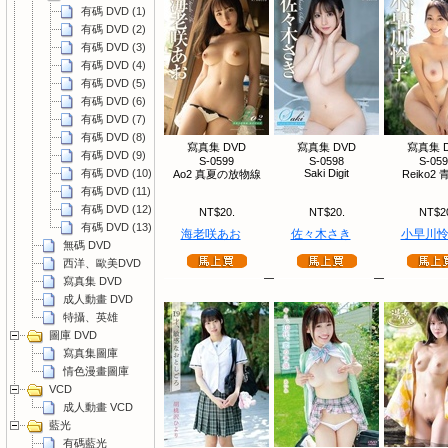
有碼 DVD (1)
有碼 DVD (2)
有碼 DVD (3)
有碼 DVD (4)
有碼 DVD (5)
有碼 DVD (6)
有碼 DVD (7)
有碼 DVD (8)
寫真集 DVD
寫真集 DVD
寫真集 
有碼 DVD (9)
S-0599
S-0598
S-05
有碼 DVD (10)
Saki Digit
Ao2 真夏の放物線
Reiko2
有碼 DVD (11)
有碼 DVD (12)
NT$20.
NT$20.
NT$2
有碼 DVD (13)
海老咲あお
佐々木さき
小早川
無碼 DVD
西洋、歐美DVD
寫真集 DVD
成人動畫 DVD
特攝、英雄
圖庫 DVD
寫真集圖庫
情色漫畫圖庫
VCD
成人動畫 VCD
藍光
有碼藍光