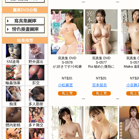
圖庫DVD分類
站長推荐
寫真集 DVD
寫真集 DVD
寫真集 
SM凌辱
野外露出
S-0578
S-0577
S-05
が;好きです/小松麻
Rui 秘めた微熱に
Maika 
NT$20.
NT$20.
NT$2
輪姦強暴
肛交
小松麻里
宮本留衣
小谷舞
痴漢
多人顏射
體內射精
多Ｐ雜交