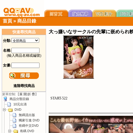
首頁
»
商品目錄
大っ嫌いなサークルの先輩に嵌められ軟
快速尋找商品
分類:
名稱:
(輸入商品名稱或編號)
女優:
進階尋找商品
菜單控制:【
展 開
|
折 疊
】
START-522
商品分類目錄
10元出清
DVD
無碼流出版
獨家引進 DVD
有碼中文DVD
有碼 DVD