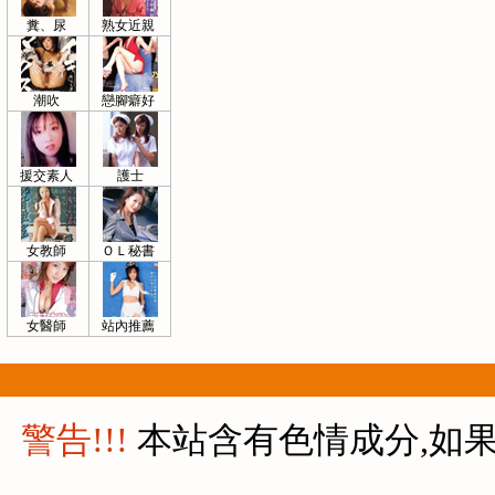
糞、尿
熟女近親
潮吹
戀腳癖好
援交素人
護士
女教師
ＯＬ秘書
女醫師
站內推薦
警告!!!
本站含有色情成分,如果