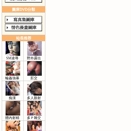
圖庫DVD分類
站長推荐
SM凌辱
野外露出
輪姦強暴
肛交
痴漢
多人顏射
體內射精
多Ｐ雜交