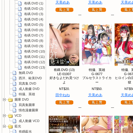
天美めあ
天美めあ
天美め
有碼 DVD (1)
有碼 DVD (2)
有碼 DVD (3)
有碼 DVD (4)
有碼 DVD (5)
有碼 DVD (6)
有碼 DVD (7)
有碼 DVD (8)
有碼 DVD (9)
有碼 DVD (10)
有碼 DVD (11)
有碼 DVD (12)
有碼 DVD (13)
有碼 DVD (13)
特攝、英雄
特攝、
無碼 DVD
LE-01007
G-0677
G-06
好きなよだれ見つけ
ブルセラストライカ
ヒロイン白
西洋、歐美DVD
よ
ー
獄
寫真集 DVD
成人動畫 DVD
NT$20.
NT$50.
NT$5
特攝、英雄
田中ねね
天美めあ
天美め
圖庫 DVD
寫真集圖庫
情色漫畫圖庫
VCD
成人動畫 VCD
藍光
有碼藍光