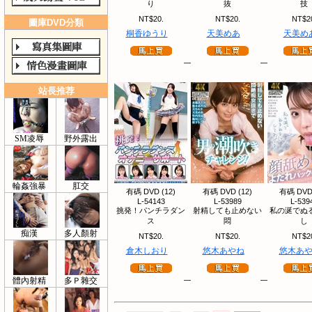
り
抜
技
NT$20.
NT$20.
NT$2
圖庫DVD分類
桐香ゆうり
天美めあ
天美め
站長推荐
SM凌辱
野外露出
輪姦強暴
肛交
有碼 DVD (12)
有碼 DVD (12)
有碼 DVD 
L-54143
L-53989
L-539
挑発！パンチラダン
射精しても止めない
私の涎でぬ
ス
悶
し
痴漢
多人顏射
NT$20.
NT$20.
NT$2
倉木しおり
悠木あやね
悠木あ
體內射精
多Ｐ雜交