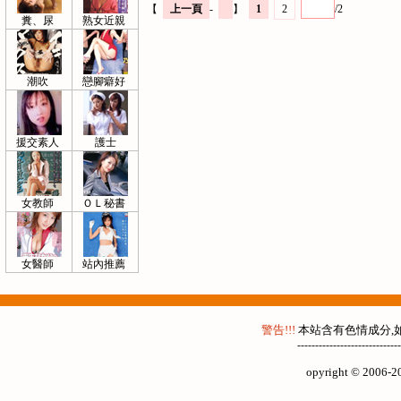
【
上一頁
-
】
1
2
/2
糞、尿
熟女近親
潮吹
戀腳癖好
援交素人
護士
女教師
ＯＬ秘書
女醫師
站內推薦
警告!!!
本站含有色情成分,如
-----------------------------
opyright © 2006-20