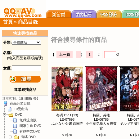
首頁
»
商品目錄
快速尋找商品
符合搜尋條件的商品
分類:
名稱:
【
上一頁
-
】
1
2
/2
(輸入商品名稱或編號)
女優:
進階尋找商品
菜單控制:【
展 開
|
折 疊
】
商品分類目錄
10元出清
DVD
有碼 DVD (13)
特攝、英雄
特攝、
LE-07698
LE-06785
LE-06
無碼流出版
ふたなり令嬢 西園寺
小生意気新人女捜査
ギルギア 破
獨家引進 DVD
官
有碼中文DVD
NT$20.
NT$50.
NT$5
有碼 DVD