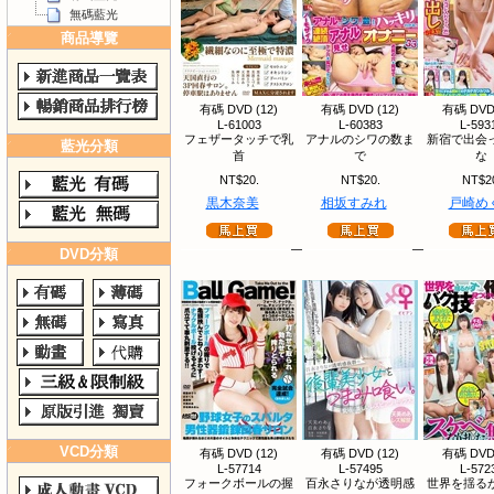
無碼藍光
商品導覽
有碼 DVD (12)
有碼 DVD (12)
有碼 DVD 
L-61003
L-60383
L-593
フェザータッチで乳
アナルのシワの数ま
新宿で出会
藍光分類
首
で
な
NT$20.
NT$20.
NT$2
黒木奈美
相坂すみれ
戸崎め
DVD分類
VCD分類
有碼 DVD (12)
有碼 DVD (12)
有碼 DVD 
L-57714
L-57495
L-572
フォークボールの握
百永さりなが透明感
世界を揺る