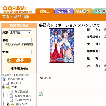
首頁
»
商品目錄
秘経穴ドミネーション スパンデクサー
快速尋找商品
類 別：
分類:
L
商品編號：
名稱:
女 優：
(輸入商品名稱或編號)
相關系列：
女優:
廠 商：
內 容：
進階尋找商品
菜單控制:【
展 開
|
折 疊
】
SPSE-59
商品分類目錄
10元出清
DVD
無碼流出版
獨家引進 DVD
有碼中文DVD
有碼 DVD