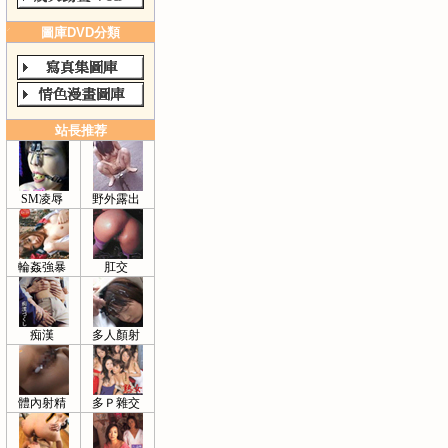
圖庫DVD分類
站長推荐
SM凌辱
野外露出
輪姦強暴
肛交
痴漢
多人顏射
體內射精
多Ｐ雜交