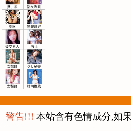
糞、尿
熟女近親
潮吹
戀腳癖好
援交素人
護士
女教師
ＯＬ秘書
女醫師
站內推薦
警告!!!
本站含有色情成分,如果