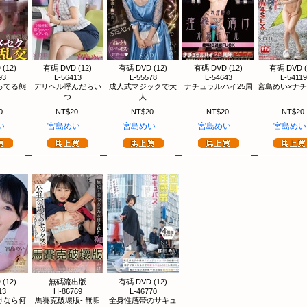
(12)
有碼 DVD (12)
有碼 DVD (12)
有碼 DVD (12)
有碼 DVD (
93
L-56413
L-55578
L-54643
L-54119
ってる態
デリヘル呼んだらい
成人式マジックで大
ナチュラルハイ25周
宮島めい×ナ
つ
人
0.
NT$20.
NT$20.
NT$20.
NT$20.
い
宮島めい
宮島めい
宮島めい
宮島めい
(12)
無碼流出版
有碼 DVD (12)
13
H-86769
L-46770
けなら何
馬賽克破壞版- 無垢
全身性感帯のサキュ