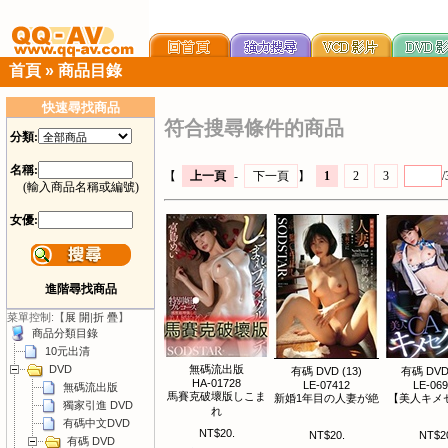
首頁
»
商品目錄
快速尋找商品
符合搜尋條件的商品
分類:
名稱:
【
上一頁
-
下一頁
】
1
2
3
/
(輸入商品名稱或編號)
女優:
進階尋找商品
菜單控制:【
展 開
|
折 疊
】
商品分類目錄
10元出清
DVD
無碼流出版
有碼 DVD (13)
有碼 DVD 
HA-01728
LE-07412
LE-06
無碼流出版
馬賽克破壞版しこま
新婚1年目の人妻が絶
【美人キメセ
獨家引進 DVD
れ
有碼中文DVD
NT$20.
NT$20.
NT$2
有碼 DVD