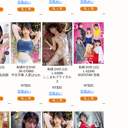
宮島めい
宮島めい
宮島めい
12)
有碼中文DVD
有碼 DVD (12)
有碼 DVD (12)
1
JR-070865
L-61540
L-63080
る顔面
中文字幕 人里はなれ
SODSTAR 宮島
しこまれブライダル
エ
NT$20.
NT$20.
NT$20.
宮島めい
宮島めい
宮島めい