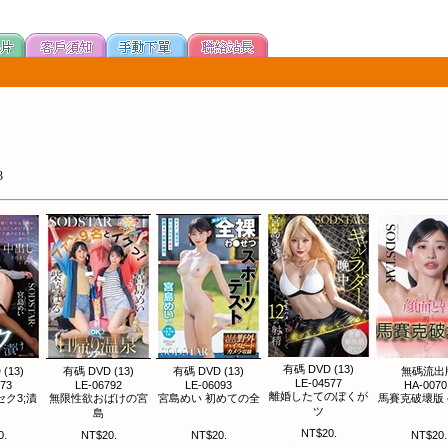
3
有碼 DVD (13)
(13)
有碼 DVD (13)
有碼 DVD (13)
無碼流出
LE-04577
973
LE-06792
LE-06093
HA-0070
離婚したてのぼくが
ク3;漬
無限性欲おばけの宮
宮島めい 初めての全
馬賽克破壞版
ツ
島
NT$20.
0.
NT$20.
NT$20.
NT$20.