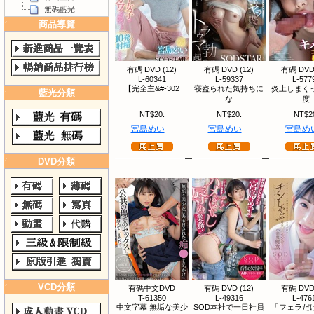
無碼藍光
商品導覽
有碼 DVD (12)
有碼 DVD (12)
有碼 DVD 
L-60341
L-59337
L-577
【完全主&#-302
寝盗られた気持ちに
炎上しまく
藍光分類
な
度
NT$20.
NT$20.
NT$2
宮島めい
宮島めい
宮島め
DVD分類
VCD分類
有碼中文DVD
有碼 DVD (12)
有碼 DVD 
T-61350
L-49316
L-476
中文字幕 無垢な美少
SOD本社で一日社員
「フェラだ