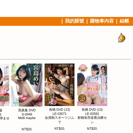
|
我的賬號
|
購物車內容
|
結帳
有碼 DVD (13)
有碼 DVD (13)
版
寫真集 DVD
LE-03571
LE-02591
1
S-0449
会員制スポーツジム
射精依存改善治療セ
Mei5 maybe
 孕ませ
で
ン
NT$20.
NT$20.
NT$20.