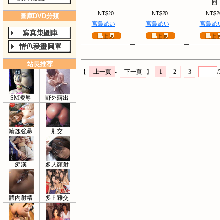
回
NT$20.
NT$20.
NT$2
圖庫DVD分類
宮島めい
宮島めい
宮島め
站長推荐
【
上一頁
-
下一頁
】
1
2
3
/
SM凌辱
野外露出
輪姦強暴
肛交
痴漢
多人顏射
體內射精
多Ｐ雜交