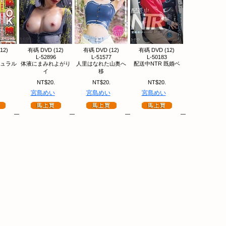
12)
有碼 DVD (12)
有碼 DVD (12)
有碼 DVD (12)
L-52896
L-51577
L-50183
チュラル
体液にまみれよがり
人里はなれた山奥へ
配送中NTR 既婚ベ
イ
移
NT$20.
NT$20.
NT$20.
宮島めい
宮島めい
宮島めい