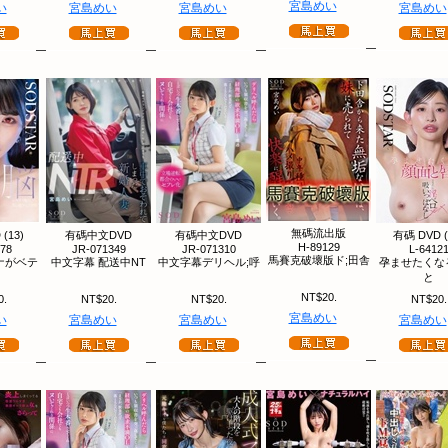
宮島めい
い
宮島めい
宮島めい
宮島めい
無碼流出版
(13)
有碼中文DVD
有碼中文DVD
有碼 DVD (
H-89129
78
JR-071349
JR-071310
L-6412
馬賽克破壞版ド;田舎
ナがベテ
中文字幕 配送中NT
中文字幕デリヘル;呼
孕ませたくな
と
NT$20.
0.
NT$20.
NT$20.
NT$20.
宮島めい
い
宮島めい
宮島めい
宮島めい