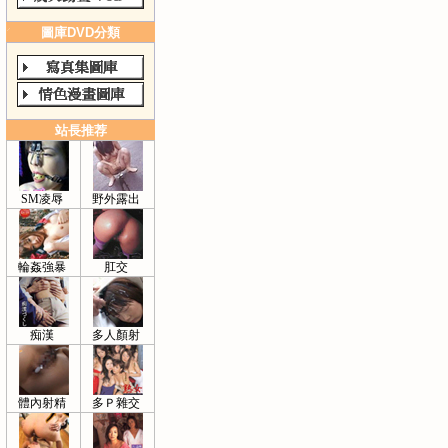
圖庫DVD分類
站長推荐
SM凌辱
野外露出
輪姦強暴
肛交
痴漢
多人顏射
體內射精
多Ｐ雜交