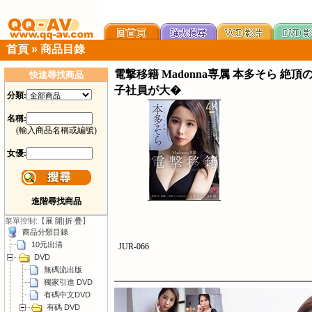
首頁
»
商品目錄
電撃移籍 Madonna専属 本多そら 
快速尋找商品
子社員が大�
分類:
名稱:
(輸入商品名稱或編號)
女優:
進階尋找商品
菜單控制:【
展 開
|
折 疊
】
商品分類目錄
10元出清
JUR-066
DVD
無碼流出版
獨家引進 DVD
有碼中文DVD
有碼 DVD