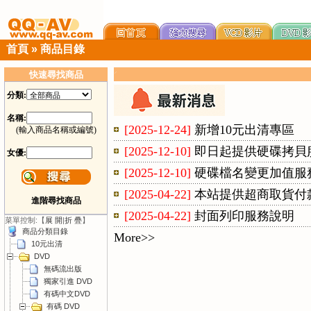
首頁
»
商品目錄
快速尋找商品
分類:
名稱:
[2025-12-24]
新增10元出清專區
(輸入商品名稱或編號)
[2025-12-10]
即日起提供硬碟拷貝
女優:
[2025-12-10]
硬碟檔名變更加值服
[2025-04-22]
本站提供超商取貨付
進階尋找商品
[2025-04-22]
封面列印服務說明
菜單控制:【
展 開
|
折 疊
】
商品分類目錄
More>>
10元出清
DVD
無碼流出版
獨家引進 DVD
有碼中文DVD
有碼 DVD