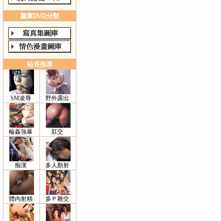
圖庫DVD分類
站長推荐
SM凌辱
野外露出
輪姦強暴
肛交
痴漢
多人顏射
體內射精
多Ｐ雜交