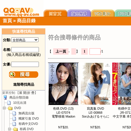
首頁
»
商品目錄
快速尋找商品
符合搜尋條件的商品
分類:
名稱:
【
上一頁
-
】
1
/1
(輸入商品名稱或編號)
女優:
進階尋找商品
菜單控制:【
展 開
|
折 疊
】
商品分類目錄
10元出清
DVD
有碼 DVD (13)
寫真集 DVD
有碼中文
LE-07074
LE-00868
JR-071
無碼流出版
電撃移籍 Madon
Sorみあげるそらに
中文字幕 本
獨家引進 DVD
有碼中文DVD
NT$20.
NT$20.
NT$2
有碼 DVD