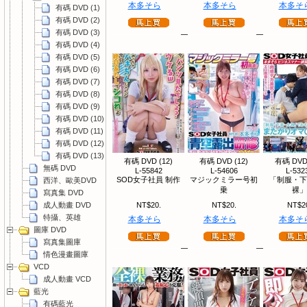
本多そら
本多そら
本多そ
有碼 DVD (1)
有碼 DVD (2)
有碼 DVD (3)
有碼 DVD (4)
有碼 DVD (5)
有碼 DVD (6)
有碼 DVD (7)
有碼 DVD (8)
有碼 DVD (9)
有碼 DVD (10)
有碼 DVD (11)
有碼 DVD (12)
有碼 DVD (13)
有碼 DVD (12)
有碼 DVD (12)
有碼 DVD 
無碼 DVD
L-55842
L-54606
L-532
SOD女子社員 制作
マジックミラー号初
「制服・下
西洋、歐美DVD
乗
裸」
寫真集 DVD
成人動畫 DVD
NT$20.
NT$20.
NT$2
特攝、英雄
本多そら
本多そら
本多そ
圖庫 DVD
寫真集圖庫
情色漫畫圖庫
VCD
成人動畫 VCD
藍光
有碼藍光