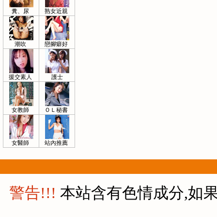
糞、尿
熟女近親
潮吹
戀腳癖好
援交素人
護士
女教師
ＯＬ秘書
女醫師
站內推薦
警告!!!
本站含有色情成分,如果