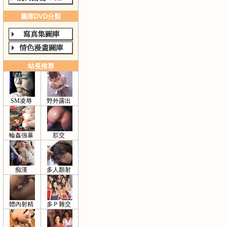
圖庫DVD分類
站長推荐
SM凌辱
野外露出
輪姦強暴
肛交
痴漢
多人顏射
體內射精
多Ｐ雜交