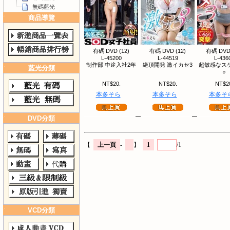
無碼藍光
商品導覽
有碼 DVD (12)
有碼 DVD (12)
有碼 DVD 
L-45200
L-44519
L-436
制作部 中途入社2年
絶頂開発 激イカセ3
超敏感なス
藍光分類
○
NT$20.
NT$20.
NT$2
本多そら
本多そら
本多そ
DVD分類
【
上一頁
-
】
1
/1
VCD分類