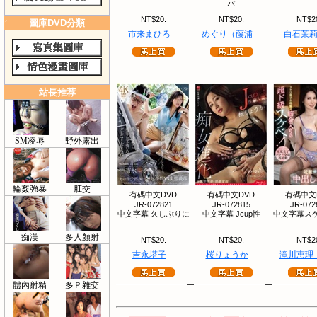
バ
NT$20.
NT$20.
NT$2
圖庫DVD分類
市来まひろ
めぐり（藤浦
白石茉
站長推荐
SM凌辱
野外露出
輪姦強暴
肛交
有碼中文DVD
有碼中文DVD
有碼中文
JR-072821
JR-072815
JR-072
中文字幕 久しぶりに
中文字幕 Jcup性
中文字幕スケ
痴漢
多人顏射
NT$20.
NT$20.
NT$2
吉永塔子
桜りょうか
滝川恵理
體內射精
多Ｐ雜交