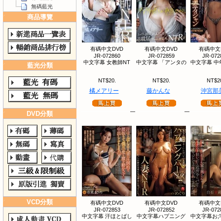
無碼藍光
商品導覽
有碼中文DVD
有碼中文DVD
有碼中文
JR-072860
JR-072859
JR-072
中文字幕 女教師NT
中文字幕 「アンタの
中文字幕 中
藍光分類
NT$20.
NT$20.
NT$2
橘メアリー
藤かんな
沖宮那
DVD分類
VCD分類
有碼中文DVD
有碼中文DVD
有碼中文
JR-072853
JR-072852
JR-072
中文字幕 汗ほとばし
中文字幕ハプニング
中文字幕お;