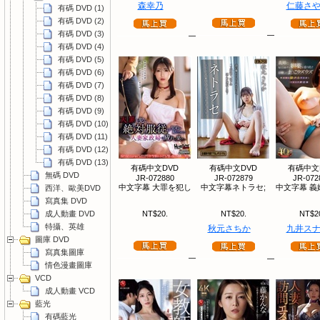
森幸乃
仁藤さ
有碼 DVD (1)
有碼 DVD (2)
有碼 DVD (3)
有碼 DVD (4)
有碼 DVD (5)
有碼 DVD (6)
有碼 DVD (7)
有碼 DVD (8)
有碼 DVD (9)
有碼 DVD (10)
有碼 DVD (11)
有碼 DVD (12)
有碼 DVD (13)
有碼中文DVD
有碼中文DVD
有碼中文
無碼 DVD
JR-072880
JR-072879
JR-072
中文字幕 大罪を犯し
中文字幕ネトラセ;
中文字幕 義
西洋、歐美DVD
寫真集 DVD
成人動畫 DVD
NT$20.
NT$20.
NT$2
特攝、英雄
秋元さちか
九井ス
圖庫 DVD
寫真集圖庫
情色漫畫圖庫
VCD
成人動畫 VCD
藍光
有碼藍光