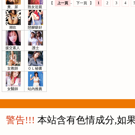
【
上一頁
-
下一頁
】
1
2
3
4
糞、尿
熟女近親
潮吹
戀腳癖好
援交素人
護士
女教師
ＯＬ秘書
女醫師
站內推薦
警告!!!
本站含有色情成分,如果