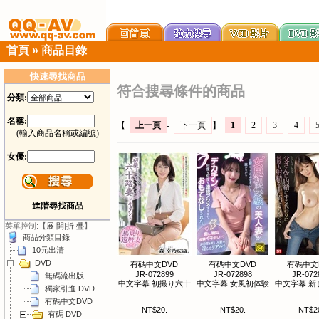
首頁
»
商品目錄
快速尋找商品
符合搜尋條件的商品
分類:
名稱:
【
上一頁
-
下一頁
】
1
2
3
4
(輸入商品名稱或編號)
女優:
進階尋找商品
菜單控制:【
展 開
|
折 疊
】
商品分類目錄
10元出清
DVD
有碼中文DVD
有碼中文DVD
有碼中文
JR-072899
JR-072898
JR-072
無碼流出版
中文字幕 初撮り六十
中文字幕 女風初体験
中文字幕 新
獨家引進 DVD
有碼中文DVD
NT$20.
NT$20.
NT$2
有碼 DVD