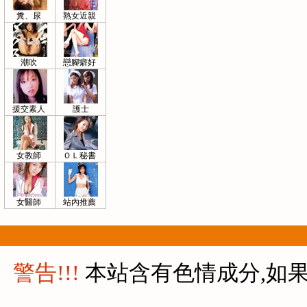
糞、尿
熟女近親
潮吹
戀腳癖好
援交素人
護士
女教師
ＯＬ秘書
女醫師
站內推薦
警告!!!
本站含有色情成分,如果