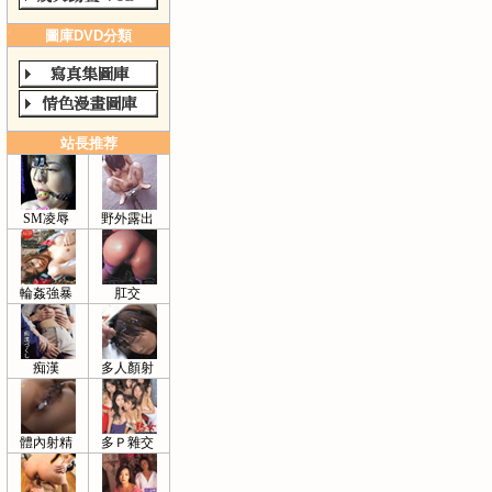
圖庫DVD分類
站長推荐
SM凌辱
野外露出
輪姦強暴
肛交
痴漢
多人顏射
體內射精
多Ｐ雜交