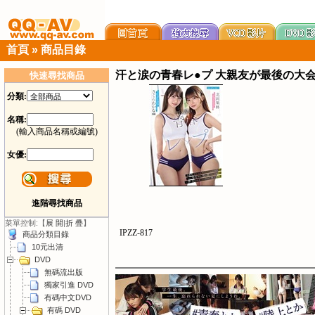
首頁
»
商品目錄
汗と涙の青春レ●プ 大親友が最後の大
快速尋找商品
分類:
名稱:
(輸入商品名稱或編號)
女優:
進階尋找商品
菜單控制:【
展 開
|
折 疊
】
IPZZ-817
商品分類目錄
10元出清
DVD
無碼流出版
獨家引進 DVD
有碼中文DVD
有碼 DVD