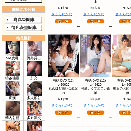
上
NT$20.
NT$20.
NT$2
圖庫DVD分類
さくらわかな
さくらわかな
さくらわ
站長推荐
SM凌辱
野外露出
輪姦強暴
肛交
有碼 DVD (12)
有碼 DVD (12)
有碼 DVD 
L-50620
L-49420
L-480
死ぬほど嫌いな義父
可愛いくてエロい後
彼女のお姉
の
輩
無
痴漢
多人顏射
NT$20.
NT$20.
NT$2
さくらわかな
さくらわかな
さくらわ
體內射精
多Ｐ雜交