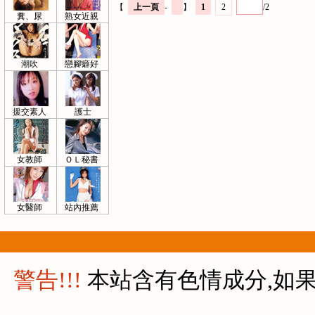
【
上一頁
-
】
1
2
/2
糞、尿
熟女近親
潮吹
戀腳癖好
援交素人
護士
女教師
ＯＬ秘書
女醫師
站內推薦
警告!!!
本站含有色情成分,如果