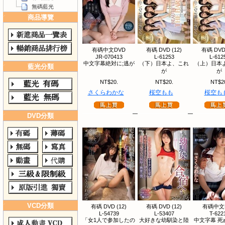
無碼藍光
商品導覽
有碼中文DVD
有碼 DVD (12)
有碼 DVD 
JR-070413
L-61253
L-612
中文字幕絶対に;逃が
（下）日本よ、これ
（上）日本
藍光分類
が
が
NT$20.
NT$20.
NT$2
さくらわかな
桜空もも
桜空も
DVD分類
VCD分類
有碼 DVD (12)
有碼 DVD (12)
有碼中文
L-54739
L-53407
T-622
「女1人で参加したの
大好きな幼馴染と陸
中文字幕 死