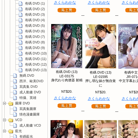
さくらわかな
さくらわかな
さくらわ
有碼 DVD (1)
有碼 DVD (2)
有碼 DVD (3)
有碼 DVD (4)
有碼 DVD (5)
有碼 DVD (6)
有碼 DVD (7)
有碼 DVD (8)
有碼 DVD (9)
有碼 DVD (10)
有碼 DVD (11)
有碼 DVD (12)
有碼 DVD (13)
有碼 DVD (13)
有碼 DVD (13)
有碼中文
無碼 DVD
LE-03175
LE-01595
JR-071
身代わり肉便器 射精
押し弱な妹が無自覚
中文字幕お;
西洋、歐美DVD
に
寫真集 DVD
NT$20.
成人動畫 DVD
NT$20.
NT$2
特攝、英雄
さくらわかな
さくらわかな
さくらわ
圖庫 DVD
寫真集圖庫
情色漫畫圖庫
VCD
成人動畫 VCD
藍光
有碼藍光