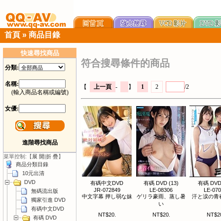
首頁
»
商品目錄
快速尋找商品
符合搜尋條件的商品
分類:
名稱:
【
上一頁
-
】
1
2
/2
(輸入商品名稱或編號)
女優:
進階尋找商品
菜單控制:【
展 開
|
折 疊
】
商品分類目錄
10元出清
DVD
有碼中文DVD
有碼 DVD (13)
有碼 DVD 
JR-072849
LE-08306
LE-07
無碼流出版
中文字幕 押し弱な妹
ゲリラ豪雨、蒸し暑
汗と涙の青
獨家引進 DVD
い
有碼中文DVD
NT$20.
NT$20.
NT$2
有碼 DVD