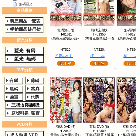
無碼藍光
商品導覽
無碼流出版
無碼流出版
無碼流
H-81611
H-81355
H-812
(馬賽克破壞版)我和
(馬賽克破壞版)一泊
(馬賽克破壞
藍光分類
NT$20.
NT$20.
NT$2
初音みのり
桜ここみ
桜ここ
DVD分類
VCD分類
有碼 DVD (6)
有碼 DVD (6)
有碼 DVD
H-20429
H-12309
H-123
最強のAV女優お貸し
(下集)高画質！濃厚
(上集)高画