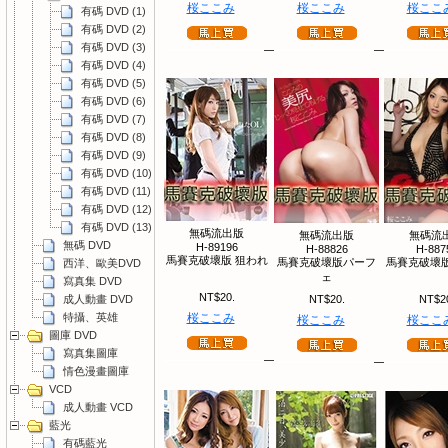
桜ここみ
桜ここみ
桜ここ
有碼 DVD (1)
有碼 DVD (2)
有碼 DVD (3)
有碼 DVD (4)
有碼 DVD (5)
有碼 DVD (6)
有碼 DVD (7)
有碼 DVD (8)
有碼 DVD (9)
有碼 DVD (10)
有碼 DVD (11)
有碼 DVD (12)
有碼 DVD (13)
無碼流出版
無碼流出版
無碼流
無碼 DVD
H-89196
H-88826
H-887
馬賽克破壞版 狙われ
馬賽克破壞版パーフ
馬賽克破壞版
西洋、歐美DVD
ェ
寫真集 DVD
NT$20.
成人動畫 DVD
NT$20.
NT$2
特攝、英雄
桜ここみ
桜ここみ
桜ここ
圖庫 DVD
寫真集圖庫
情色漫畫圖庫
VCD
成人動畫 VCD
藍光
有碼藍光