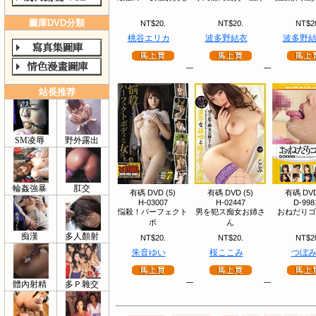
圖庫DVD分類
NT$20.
NT$20.
NT$2
桃谷エリカ
波多野結衣
波多野
站長推荐
SM凌辱
野外露出
輪姦強暴
肛交
有碼 DVD (5)
有碼 DVD (5)
有碼 DVD
H-03007
H-02447
D-998
悩殺！パーフェクト
男を犯ス痴女お姉さ
おねだりゴ
ボ
ん
痴漢
多人顏射
NT$20.
NT$20.
NT$2
朱音ゆい
桜ここみ
つぼ
體內射精
多Ｐ雜交