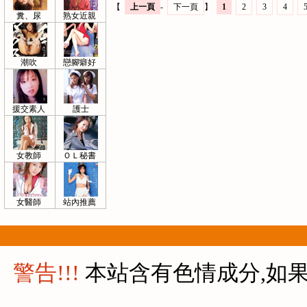
【
上一頁
-
下一頁
】
1
2
3
4
糞、尿
熟女近親
潮吹
戀腳癖好
援交素人
護士
女教師
ＯＬ秘書
女醫師
站內推薦
警告!!!
本站含有色情成分,如果