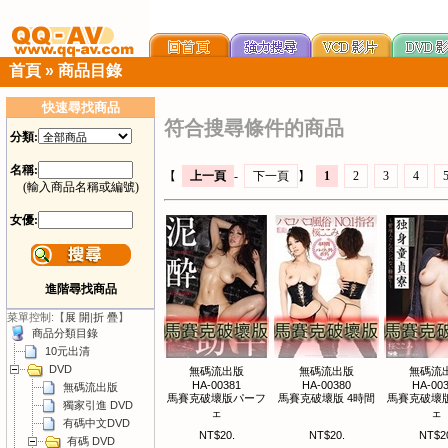
首頁
»
商品目錄
快速尋找商品
符合搜尋條件的商品
分類:
名稱:
【
上一頁
-
下一頁
】
1
2
3
4
(輸入商品名稱或編號)
女優:
進階尋找商品
菜單控制:【
展 開
|
折 疊
】
商品分類目錄
10元出清
DVD
無碼流出版
無碼流出版
無碼流
HA-00381
HA-00380
HA-00
無碼流出版
馬賽克破壞版パーフ
馬賽克破壞版 4時間
馬賽克破壞
獨家引進 DVD
ェ
ェ
有碼中文DVD
NT$20.
NT$20.
NT$2
有碼 DVD