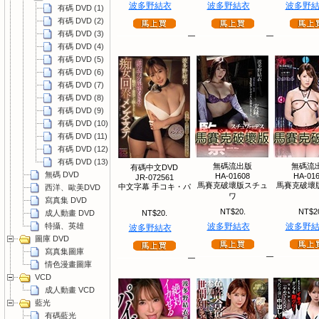
波多野結衣
波多野結衣
波多野
有碼 DVD (1)
有碼 DVD (2)
有碼 DVD (3)
有碼 DVD (4)
有碼 DVD (5)
有碼 DVD (6)
有碼 DVD (7)
有碼 DVD (8)
有碼 DVD (9)
有碼 DVD (10)
有碼 DVD (11)
有碼 DVD (12)
有碼 DVD (13)
無碼流出版
無碼流
有碼中文DVD
無碼 DVD
HA-01608
HA-01
JR-072561
馬賽克破壞版スチュ
馬賽克破壞版
中文字幕 手コキ・パ
西洋、歐美DVD
ワ
寫真集 DVD
NT$20.
NT$2
成人動畫 DVD
NT$20.
特攝、英雄
波多野結衣
波多野
波多野結衣
圖庫 DVD
寫真集圖庫
情色漫畫圖庫
VCD
成人動畫 VCD
藍光
有碼藍光