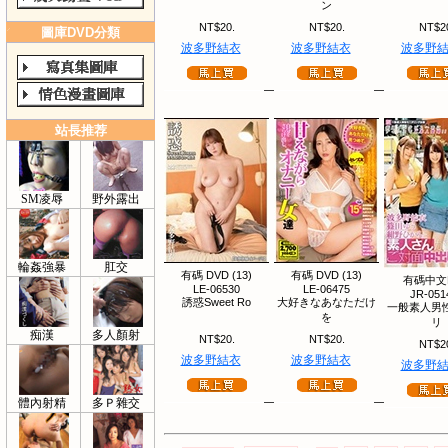
ン
NT$20.
NT$20.
NT$2
圖庫DVD分類
波多野結衣
波多野結衣
波多野
站長推荐
SM凌辱
野外露出
輪姦強暴
肛交
有碼 DVD (13)
有碼 DVD (13)
有碼中文
LE-06530
LE-06475
JR-051
誘惑Sweet Ro
大好きなあなただけ
一般素人男
を
リ
痴漢
多人顏射
NT$20.
NT$20.
NT$2
波多野結衣
波多野結衣
波多野
體內射精
多Ｐ雜交