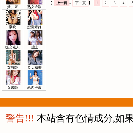
【
上一頁
-
下一頁
】
1
2
3
4
糞、尿
熟女近親
潮吹
戀腳癖好
援交素人
護士
女教師
ＯＬ秘書
女醫師
站內推薦
警告!!!
本站含有色情成分,如果