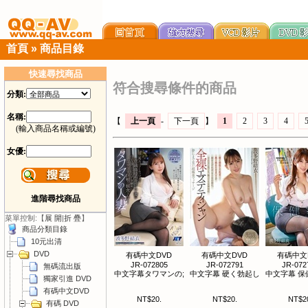
首頁
»
商品目錄
快速尋找商品
符合搜尋條件的商品
分類:
名稱:
【
上一頁
-
下一頁
】
1
2
3
4
(輸入商品名稱或編號)
女優:
進階尋找商品
菜單控制:【
展 開
|
折 疊
】
商品分類目錄
10元出清
DVD
有碼中文DVD
有碼中文DVD
有碼中文
JR-072805
JR-072791
JR-072
無碼流出版
中文字幕タワマンの;
中文字幕 硬く勃起し
中文字幕 保
獨家引進 DVD
有碼中文DVD
NT$20.
NT$20.
NT$2
有碼 DVD