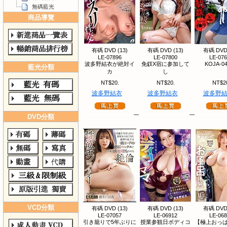
無碼藍光
商品導覽
有碼 DVD (13)
有碼 DVD (13)
有碼 DVD 
LE-07896
LE-07800
LE-07
波多野結衣が絶対イ
免釵X宿に参加して
KOJA-0
藍光分類
カ
し
NT$20.
NT$20.
NT$2
波多野結衣
波多野結衣
波多野
DVD分類
VCD分類
有碼 DVD (13)
有碼 DVD (13)
有碼 DVD 
LE-07057
LE-06912
LE-06
引き籠りで5年ぶりに
授業参観日ボディコ
【極上おっぱ