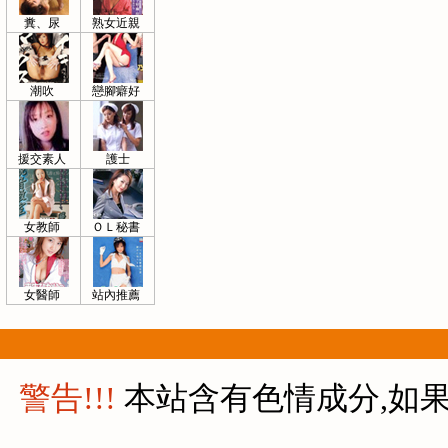
糞、尿
熟女近親
潮吹
戀腳癖好
援交素人
護士
女教師
ＯＬ秘書
女醫師
站內推薦
警告!!!
本站含有色情成分,如果