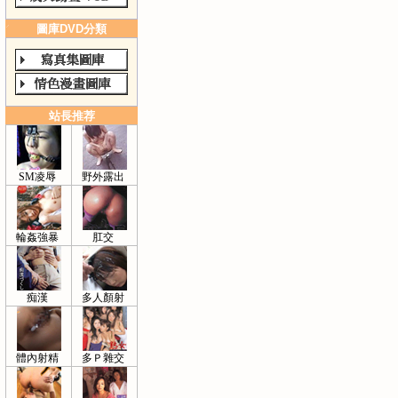
圖庫DVD分類
站長推荐
SM凌辱
野外露出
輪姦強暴
肛交
痴漢
多人顏射
體內射精
多Ｐ雜交