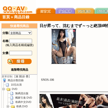
首頁
»
商品目錄
日が昇って、沈むまでず～っと絶頂8時
快速尋找商品
分類:
名稱:
(輸入商品名稱或編號)
女優:
進階尋找商品
菜單控制:【
展 開
|
折 疊
】
SNOS-106
商品分類目錄
10元出清
DVD
無碼流出版
獨家引進 DVD
有碼中文DVD
有碼 DVD