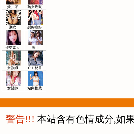
糞、尿
熟女近親
潮吹
戀腳癖好
援交素人
護士
女教師
ＯＬ秘書
女醫師
站內推薦
警告!!!
本站含有色情成分,如果