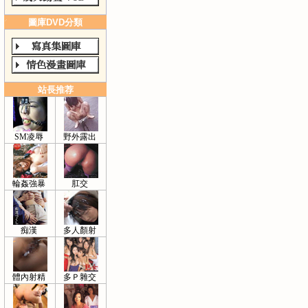
圖庫DVD分類
站長推荐
SM凌辱
野外露出
輪姦強暴
肛交
痴漢
多人顏射
體內射精
多Ｐ雜交