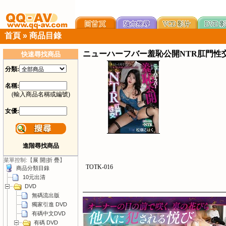
首頁
»
商品目錄
ニューハーフバー羞恥公開NTR肛門性
快速尋找商品
分類:
名稱:
(輸入商品名稱或編號)
女優:
進階尋找商品
菜單控制:【
展 開
|
折 疊
】
TOTK-016
商品分類目錄
10元出清
DVD
無碼流出版
獨家引進 DVD
有碼中文DVD
有碼 DVD