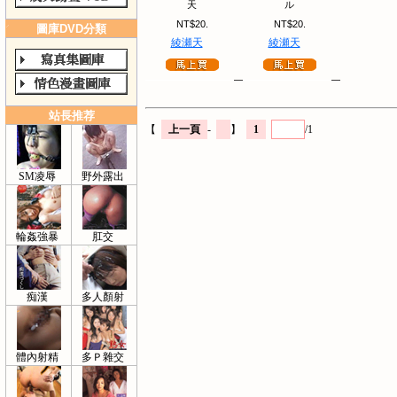
天
ル
NT$20.
NT$20.
圖庫DVD分類
綾瀬天
綾瀬天
站長推荐
【
上一頁
-
】
1
/1
SM凌辱
野外露出
輪姦強暴
肛交
痴漢
多人顏射
體內射精
多Ｐ雜交