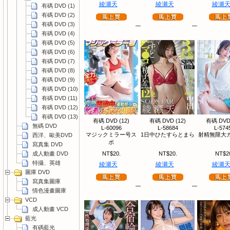
綾瀬天
綾瀬天
綾瀬
有碼 DVD (1)
有碼 DVD (2)
有碼 DVD (3)
有碼 DVD (4)
有碼 DVD (5)
有碼 DVD (6)
有碼 DVD (7)
有碼 DVD (8)
有碼 DVD (9)
有碼 DVD (10)
有碼 DVD (11)
有碼 DVD (12)
有碼 DVD (13)
有碼 DVD (12)
有碼 DVD (12)
有碼 DVD 
無碼 DVD
L-60096
L-58684
L-574
マジックミラー号ス
1日中ひたすらとまら
射精無限大カ
西洋、歐美DVD
ポ
寫真集 DVD
成人動畫 DVD
NT$20.
NT$20.
NT$2
特攝、英雄
綾瀬天
綾瀬天
綾瀬
圖庫 DVD
寫真集圖庫
情色漫畫圖庫
VCD
成人動畫 VCD
藍光
有碼藍光