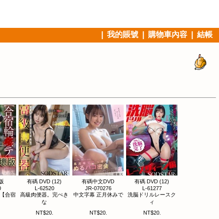
|
我的賬號
|
購物車內容
|
結帳
版
有碼 DVD (12)
有碼中文DVD
有碼 DVD (12)
0
L-62520
JR-070276
L-61277
 【合宿
高級肉便器。完ぺき
中文字幕 正月休みで
洗脳ドリルレースク
な
ィ
NT$20.
NT$20.
NT$20.