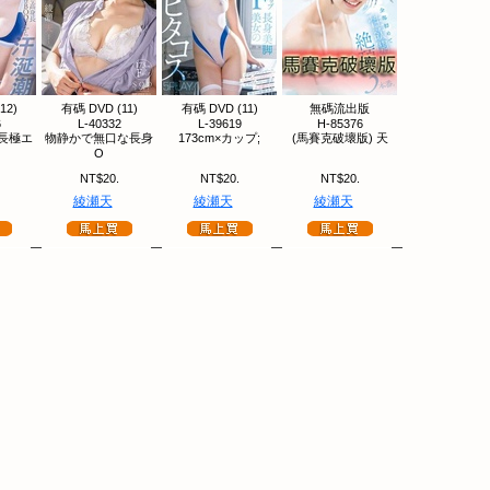
12)
有碼 DVD (11)
有碼 DVD (11)
無碼流出版
6
L-40332
L-39619
H-85376
長極エ
物静かで無口な長身
173cm×カップ;
(馬賽克破壞版) 天
O
NT$20.
NT$20.
NT$20.
綾瀬天
綾瀬天
綾瀬天