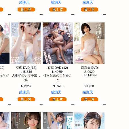
綾瀬天
綾瀬天
綾瀬天
12)
有碼 DVD (12)
有碼 DVD (12)
寫真集 DVD
5
L-51616
L-49654
S-0020
Ten Flawle
れたピ
人生初のナマ中出し
僕ら兄弟のことをこ
解
ど
NT$20.
NT$20.
NT$20.
綾瀬天
綾瀬天
綾瀬天