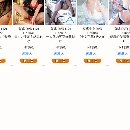
(12)
有碼 DVD (12)
有碼 DVD (12)
有碼中文DVD
有碼 DVD (
22
L-44531
L-43618
T-59987
L-4163
スで長身
長～い手足を絡み付
一人前の客室乗務員
(中文字幕) 天才的
健康的な高身
か
に
ロ
0.
NT$20.
NT$20.
NT$20.
NT$20.
天
綾瀬天
綾瀬天
綾瀬天
綾瀬天