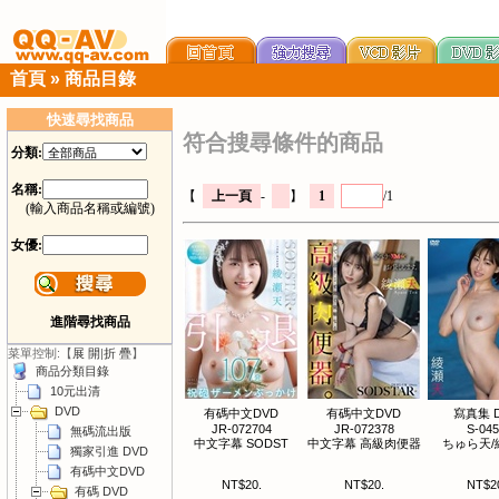
首頁
»
商品目錄
快速尋找商品
符合搜尋條件的商品
分類:
名稱:
【
上一頁
-
】
1
/1
(輸入商品名稱或編號)
女優:
進階尋找商品
菜單控制:【
展 開
|
折 疊
】
商品分類目錄
10元出清
DVD
有碼中文DVD
有碼中文DVD
寫真集 
JR-072704
JR-072378
S-04
無碼流出版
中文字幕 SODST
中文字幕 高級肉便器
ちゅら天/
獨家引進 DVD
有碼中文DVD
NT$20.
NT$20.
NT$2
有碼 DVD