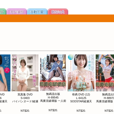
無碼流出版
DVD
寫真集 DVD
有碼 DVD (12)
無碼流出
H-89545
56
S-0403
L-64125
H-8897
馬賽克破壞版 一人前
綾瀬天
パイパンヌード/綾瀬
SODSTAR綾瀬天
馬賽克破壞版
NT$20.
0.
NT$20.
NT$20.
NT$20.