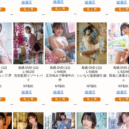
綾瀬天
天
綾瀬天
綾瀬天
綾瀬天
(12)
有碼 DVD (12)
有碼 DVD (12)
有碼 DVD (12)
有碼 DVD (
58
L-56133
L-54926
L-53826
L-5224
ップ;早
完全監視リゾートバ
正月休みで帰省中の
いいなり温泉旅行 綾
田舎に派遣さ
イ
外
ュ
0.
NT$20.
NT$20.
NT$20.
NT$20.
天
綾瀬天
綾瀬天
綾瀬天
綾瀬天