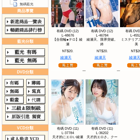
無碼藍光
商品導覽
有碼 DVD (12)
有碼 DVD (12)
有碼 DVD 
L-48676
L-46784
L-455
【合宿輪●テロ】綾
綾瀬天、限界突破。
ミステリア
藍光分類
瀬
終
美
NT$20.
NT$20.
NT$2
綾瀬天
綾瀬天
綾瀬
DVD分類
VCD分類
有碼 DVD (11)
有碼 DVD (11)
L-37784
L-36202
天才的にエロい綾瀬
天才的エロさ。クー