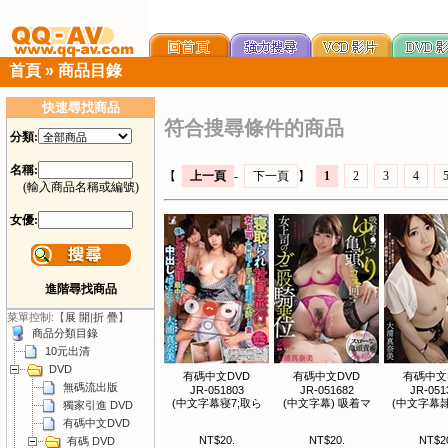
首頁
»
商品目錄
快速尋找商品
符合搜尋條件的商品
分類:
名稱:
【
上一頁
-
下一頁
】
1
2
3
4
(輸入商品名稱或編號)
女優:
進階尋找商品
菜單控制:【
展 開
|
折 疊
】
商品分類目錄
10元出清
DVD
有碼中文DVD
有碼中文DVD
有碼中文
無碼流出版
JR-051803
JR-051682
JR-051
(中文字幕寝7;取ら
(中文字幕) 吸着マ
(中文字幕隷
獨家引進 DVD
有碼中文DVD
NT$20.
NT$20.
NT$2
有碼 DVD