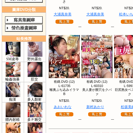
さ
NT$20.
NT$20.
NT$2
圖庫DVD分類
大浦真奈美
大浦真奈美
松本い
站長推荐
SM凌辱
野外露出
輪姦強暴
肛交
有碼 DVD (12)
有碼 DVD (12)
有碼 DVD 
L-61735
L-60310
L-599
喉奥ぶち込みイラマ
美人妻が膣穴をクパ
巨尻熟女ベ
B
ァ
ク
痴漢
多人顏射
NT$20.
NT$20.
NT$2
あおいれな
新村あかり
松坂美
體內射精
多Ｐ雜交