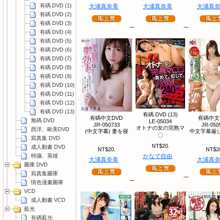
有碼 DVD (1)
大浦真奈美
大浦真奈美
大浦真
有碼 DVD (2)
有碼 DVD (3)
有碼 DVD (4)
有碼 DVD (5)
有碼 DVD (6)
有碼 DVD (7)
有碼 DVD (8)
有碼 DVD (9)
有碼 DVD (10)
有碼 DVD (11)
有碼 DVD (12)
有碼 DVD (13)
有碼 DVD (13)
有碼中文DVD
有碼中文
無碼 DVD
LE-05034
JR-050733
JR-050
オトナの女の完熟マ
西洋、歐美DVD
(中文字幕) 妻を寝
中文字幕厳し
〇
寫真集 DVD
NT$20.
成人動畫 DVD
NT$20.
NT$2
特攝、英雄
かなで自由
大浦真奈美
大浦真
圖庫 DVD
寫真集圖庫
情色漫畫圖庫
VCD
成人動畫 VCD
藍光
有碼藍光