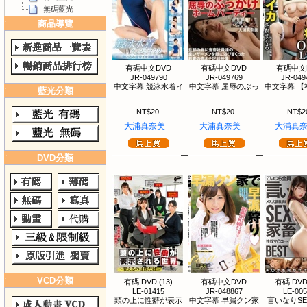
無碼藍光
商品導覽
有碼中文DVD
有碼中文DVD
有碼中文
JR-049790
JR-049769
JR-049
中文字幕 競泳水着イ
中文字幕 屈辱のぶっ
中文字幕 【
藍光分類
NT$20.
NT$20.
NT$2
大浦真奈美
大浦真奈美
大浦真
DVD分類
VCD分類
有碼 DVD (13)
有碼中文DVD
有碼 DVD 
LE-01415
JR-048867
LE-00
頭の上に性癖が表示
中文字幕 早漏クン家
言いなりSE