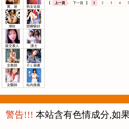
【
上一頁
-
下一頁
】
1
2
3
4
糞、尿
熟女近親
潮吹
戀腳癖好
援交素人
護士
女教師
ＯＬ秘書
女醫師
站內推薦
警告!!!
本站含有色情成分,如果