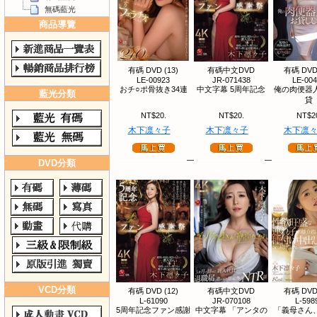
無碼藍光
商品導覽
有碼 DVD (13)
有碼中文DVD
有碼 DVD 
LE-00923
JR-071438
LE-00
おチ○ポ骨抜き34連
中文字幕 5周年記念
俺の肉便器
藍光分類
貸
NT$20.
NT$20.
NT$2
木下凛々子
木下凛々子
木下凛
DVD分類
VCD分類
有碼 DVD (12)
有碼中文DVD
有碼 DVD 
L-61090
JR-070108
L-598
5周年記念ファン感謝
中文字幕 「アンタの
「義母さん