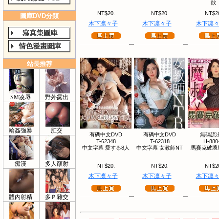
欲
NT$20.
NT$20.
NT$2
圖庫DVD分類
木下凛々子
木下凛々子
木下凛
站長推荐
SM凌辱
野外露出
輪姦強暴
肛交
有碼中文DVD
有碼中文DVD
無碼流
T-62348
T-62318
H-880
中文字幕 愛する8人
中文字幕 女教師NT
馬賽克破壞版
痴漢
多人顏射
NT$20.
NT$20.
NT$2
木下凛々子
木下凛々子
木下凛
體內射精
多Ｐ雜交