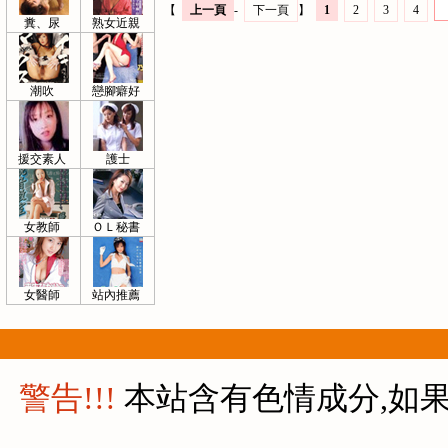
【
上一頁
-
下一頁
】
1
2
3
4
糞、尿
熟女近親
潮吹
戀腳癖好
援交素人
護士
女教師
ＯＬ秘書
女醫師
站內推薦
警告!!!
本站含有色情成分,如果