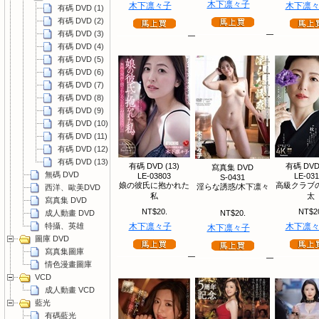
木下凛々子
木下凛々子
木下凛
有碼 DVD (1)
有碼 DVD (2)
有碼 DVD (3)
有碼 DVD (4)
有碼 DVD (5)
有碼 DVD (6)
有碼 DVD (7)
有碼 DVD (8)
有碼 DVD (9)
有碼 DVD (10)
有碼 DVD (11)
有碼 DVD (12)
有碼 DVD (13)
有碼 DVD (13)
有碼 DVD 
寫真集 DVD
無碼 DVD
LE-03803
LE-03
S-0431
娘の彼氏に抱かれた
高級クラブ
淫らな誘惑/木下凛々
西洋、歐美DVD
私
太
寫真集 DVD
NT$20.
NT$2
成人動畫 DVD
NT$20.
特攝、英雄
木下凛々子
木下凛
木下凛々子
圖庫 DVD
寫真集圖庫
情色漫畫圖庫
VCD
成人動畫 VCD
藍光
有碼藍光