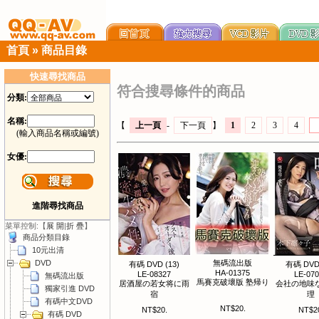
首頁
»
商品目錄
快速尋找商品
符合搜尋條件的商品
分類:
名稱:
【
上一頁
-
下一頁
】
1
2
3
4
(輸入商品名稱或編號)
女優:
進階尋找商品
菜單控制:【
展 開
|
折 疊
】
商品分類目錄
10元出清
DVD
無碼流出版
有碼 DVD (13)
有碼 DVD 
HA-01375
LE-08327
LE-07
無碼流出版
馬賽克破壞版 塾帰り
居酒屋の若女将に雨
会社の地味
獨家引進 DVD
宿
理
有碼中文DVD
NT$20.
NT$20.
NT$2
有碼 DVD