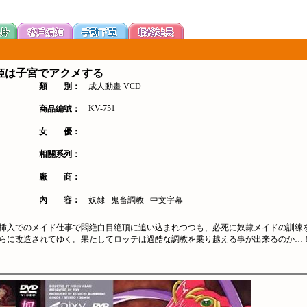
2 姫は子宮でアクメする
類 別：
成人動畫 VCD
KV-751
商品編號：
女 優：
相關系列：
廠 商：
內 容：
奴隸
鬼畜調教
中文字幕
挿入でのメイド仕事で悶絶白目絶頂に追い込まれつつも、必死に奴隷メイドの訓練
らに改造されてゆく。果たしてロッテは過酷な調教を乗り越える事が出来るのか…