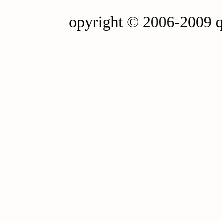
opyright © 2006-2009 q