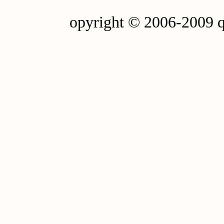
opyright © 2006-2009 q