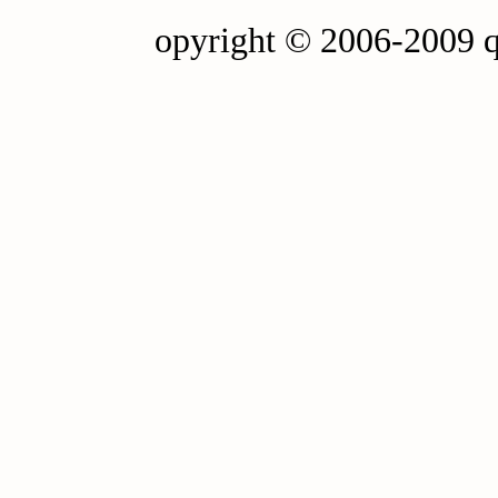
opyright © 2006-2009 q