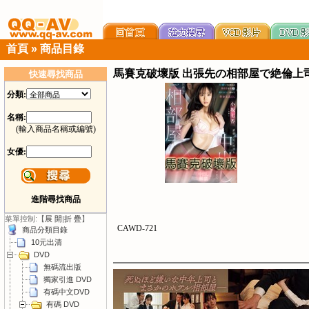
首頁
»
商品目錄
馬賽克破壞版 出張先の相部屋で絶倫上司
快速尋找商品
分類:
名稱:
(輸入商品名稱或編號)
女優:
進階尋找商品
菜單控制:【
展 開
|
折 疊
】
CAWD-721
商品分類目錄
10元出清
DVD
無碼流出版
獨家引進 DVD
有碼中文DVD
有碼 DVD