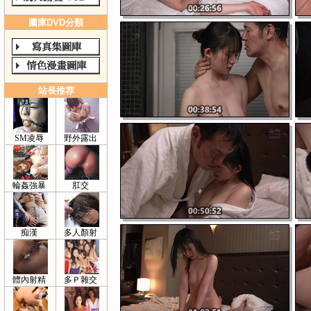
圖庫DVD分類
站長推荐
SM凌辱
野外露出
輪姦強暴
肛交
痴漢
多人顏射
體內射精
多Ｐ雜交