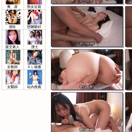
糞、尿
熟女近親
潮吹
戀腳癖好
援交素人
護士
女教師
ＯＬ秘書
女醫師
站內推薦