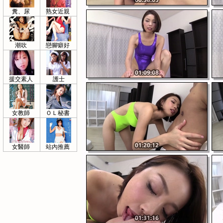
糞、尿
熟女近親
潮吹
戀腳癖好
援交素人
護士
女教師
ＯＬ秘書
女醫師
站內推薦