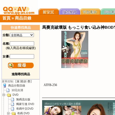
首頁
»
商品目錄
馬賽克破壞版 もっこり食い込み神BODY
快速尋找商品
分類:
名稱:
(輸入商品名稱或編號)
女優:
進階尋找商品
菜單控制:【
展 開
|
折 疊
】
ATFB-256
商品分類目錄
10元出清
DVD
無碼流出版
獨家引進 DVD
有碼中文DVD
有碼 DVD