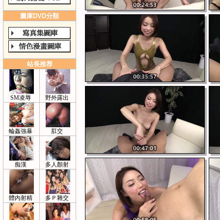
圖庫DVD分類
站長推荐
SM凌辱
野外露出
輪姦強暴
肛交
痴漢
多人顏射
體內射精
多Ｐ雜交