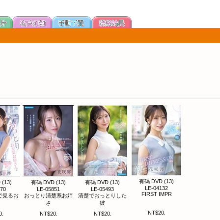
有碼 DVD (13)
(13)
有碼 DVD (13)
有碼 DVD (13)
LE-04132
070
LE-05851
LE-05493
FIRST IMPR
で見るお
おっとり清楚系お姉
清楚でおっとりした
さ
彼
NT$20.
0.
NT$20.
NT$20.