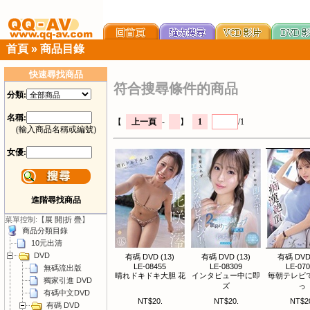
首頁
»
商品目錄
快速尋找商品
符合搜尋條件的商品
分類:
名稱:
【
上一頁
-
】
1
/1
(輸入商品名稱或編號)
女優:
進階尋找商品
菜單控制:【
展 開
|
折 疊
】
商品分類目錄
10元出清
DVD
有碼 DVD (13)
有碼 DVD (13)
有碼 DVD 
LE-08455
LE-08309
LE-07
無碼流出版
晴れドキドキ大胆 花
インタビュー中に即
毎朝テレビ
獨家引進 DVD
ズ
っ
有碼中文DVD
NT$20.
NT$20.
NT$2
有碼 DVD