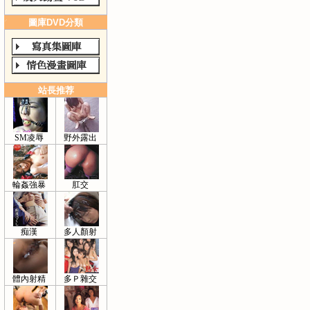
圖庫DVD分類
站長推荐
SM凌辱
野外露出
輪姦強暴
肛交
痴漢
多人顏射
體內射精
多Ｐ雜交