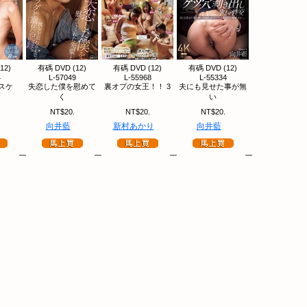
12)
有碼 DVD (12)
有碼 DVD (12)
有碼 DVD (12)
4
L-57049
L-55968
L-55334
スケ
失恋した僕を慰めて
裏オプの女王！！ 3
夫にも見せた事が無
く
い
NT$20.
NT$20.
NT$20.
向井藍
新村あかり
向井藍