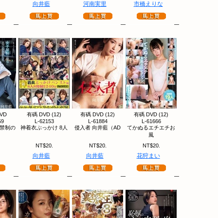
向井藍
河南実里
市橋えりな
VD
有碼 DVD (12)
有碼 DVD (12)
有碼 DVD (12)
59
L-62153
L-61884
L-61666
子禁制の
神着衣ぶっかけ 8人
侵入者 向井藍（AD
てかぬるエチエチお
風
NT$20.
NT$20.
NT$20.
向井藍
向井藍
花狩まい