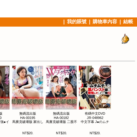
|
我的賬號
|
購物車內容
|
結帳
版
無碼流出版
無碼流出版
有碼中文DVD
0
HA-00195
HA-00182
JR-048962
 強●イ
馬賽克破壞版 家出し
馬賽克破壞版 二股不
中文字幕 J●のムチ
NT$20.
NT$20.
NT$20.