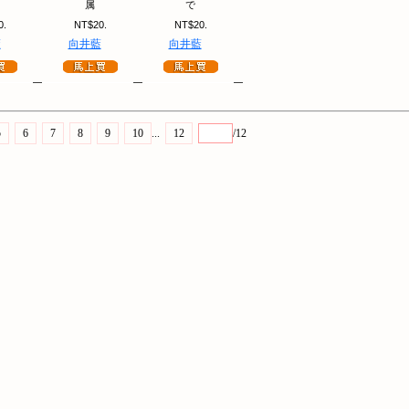
属
で
0.
NT$20.
NT$20.
藍
向井藍
向井藍
5
6
7
8
9
10
...
12
/12