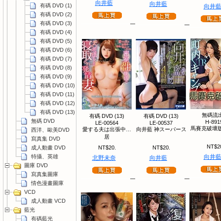
向井藍
向井藍
有碼 DVD (1)
向井
有碼 DVD (2)
有碼 DVD (3)
有碼 DVD (4)
有碼 DVD (5)
有碼 DVD (6)
有碼 DVD (7)
有碼 DVD (8)
有碼 DVD (9)
有碼 DVD (10)
有碼 DVD (11)
有碼 DVD (12)
有碼 DVD (13)
無碼流
有碼 DVD (13)
有碼 DVD (13)
無碼 DVD
H-891
LE-00564
LE-00537
馬賽克破壞版
愛する夫は出張中…
向井藍 神スーパース
西洋、歐美DVD
居
寫真集 DVD
NT$2
成人動畫 DVD
NT$20.
NT$20.
特攝、英雄
向井
北野未奈
向井藍
圖庫 DVD
寫真集圖庫
情色漫畫圖庫
VCD
成人動畫 VCD
藍光
有碼藍光