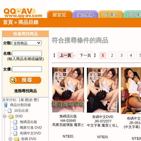
首頁
»
商品目錄
快速尋找商品
符合搜尋條件的商品
分類:
名稱:
【
上一頁
-
下一頁
】
1
2
3
4
(輸入商品名稱或編號)
女優:
進階尋找商品
菜單控制:【
展 開
|
折 疊
】
商品分類目錄
10元出清
DVD
無碼流出版
有碼中文DVD
有碼中文
HA-01640
JR-072377
無碼流出版
JR-051
馬賽克破壞版 魔窟と
中文字幕 魔窟と化し
(中文字幕)
獨家引進 DVD
有碼中文DVD
NT$20.
NT$20.
NT$2
有碼 DVD