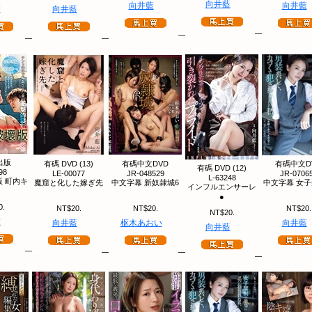
向井藍
向井藍
向井藍
藍
向井藍
出版
有碼 DVD (13)
有碼中文DVD
有碼中文D
有碼 DVD (12)
98
LE-00077
JR-048529
JR-0706
L-63248
 町内キ
魔窟と化した嫁ぎ先
中文字幕 新奴隷城6
中文字幕 女
インフルエンサーレ
●
0.
NT$20.
NT$20.
NT$20.
NT$20.
藍
向井藍
枢木あおい
向井藍
向井藍