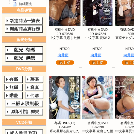
無碼藍光
商品導覽
有碼中文DVD
有碼中文DVD
有碼 DVD 
JR-070336
JR-047824
L-595
中文字幕 失恋した僕
中文字幕 復&#-2
東京デカダン
藍光分類
NT$20.
NT$20.
NT$2
向井藍
向井藍
向井
DVD分類
VCD分類
有碼 DVD (12)
有碼中文DVD
有碼中文
L-54282
T-62390
T-623
私の旦那を誑かした
中文字幕 家出した僕
中文字幕尻フ