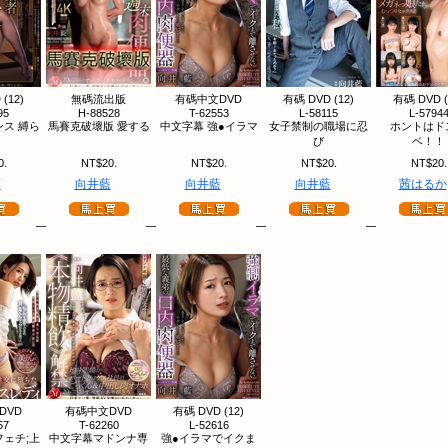
(12)
無碼流出版
有碼中文DVD
有碼 DVD (12)
有碼 DVD (
95
H-88528
T-62553
L-58115
L-5794
ス 縛ら
馬賽克破壞版 愛する
中文字幕 強●イラマ
女子禁制の職場に忍
ホントはド
び
ベ！！
0.
NT$20.
NT$20.
NT$20.
NT$20.
藍
向井藍
向井藍
向井藍
茜はるか
DVD
有碼中文DVD
有碼 DVD (12)
57
T-62260
L-52616
ェチ;上
中文字幕マドンナ専
強●イラマでイクま