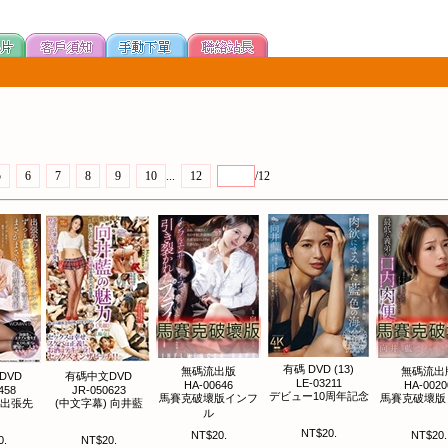
5
6
7
8
9
10
...
12
/12
有碼 DVD (13)
無碼流出版
無碼流出
DVD
有碼中文DVD
LE-03211
HA-00646
HA-0020
458
JR-050623
デビュー10周年記念
馬賽克破壞版インフ
馬賽克破壞版
 出張先
(中文字幕) 向井藍
ル
NT$20.
NT$20.
NT$20.
0.
NT$20.