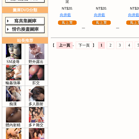
泥
NT$20.
NT$20.
NT$2
圖庫DVD分類
向井藍
向井藍
向井
站長推荐
【
上一頁
-
下一頁
】
1
2
3
4
SM凌辱
野外露出
輪姦強暴
肛交
痴漢
多人顏射
體內射精
多Ｐ雜交