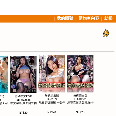
|
我的賬號
|
購物車內容
|
結帳
無碼流出版
無碼流出版
13)
有碼中文DVD
HA-01535
HA-01511
8
JR-072538
馬賽克破壞版 十数年
馬賽克破壞版残;業中
息子が
中文字幕 真面目で物
NT$20.
NT$20.
NT$20.