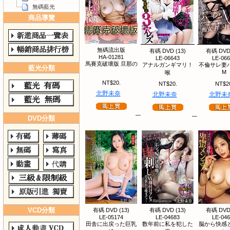
無碼藍光
商品導覽
無碼流出版
有碼 DVD (13)
有碼 DVD 
HA-01281
LE-06643
LE-06
馬賽克破壞版 旦那の
アナルガンギマリ！
不倫サレ妻
藍光分類
M
喉
NT$20.
NT$20.
NT$2
北野未奈
北野未奈
北野未
DVD分類
VCD分類
有碼 DVD (13)
有碼 DVD (13)
有碼 DVD 
LE-05174
LE-04683
LE-04
田舎に出戻った巨乳
数年前に私を犯した
脳から快感