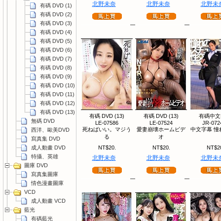
北野未奈
北野未奈
北野未
有碼 DVD (1)
有碼 DVD (2)
有碼 DVD (3)
有碼 DVD (4)
有碼 DVD (5)
有碼 DVD (6)
有碼 DVD (7)
有碼 DVD (8)
有碼 DVD (9)
有碼 DVD (10)
有碼 DVD (11)
有碼 DVD (12)
有碼 DVD (13)
有碼 DVD (13)
有碼 DVD (13)
有碼中文
無碼 DVD
LE-07586
LE-07524
JR-072
死ねばいい。マジう
愛妻崩壊ホームビデ
中文字幕 憧
西洋、歐美DVD
る
オ
寫真集 DVD
成人動畫 DVD
NT$20.
NT$20.
NT$2
特攝、英雄
北野未奈
北野未奈
北野未
圖庫 DVD
寫真集圖庫
情色漫畫圖庫
VCD
成人動畫 VCD
藍光
有碼藍光