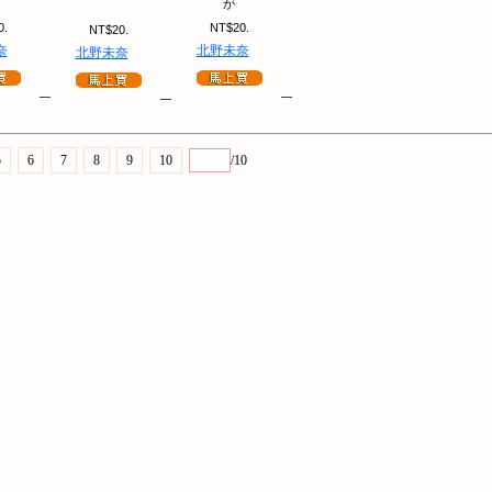
が
0.
NT$20.
NT$20.
奈
北野未奈
北野未奈
5
6
7
8
9
10
/10