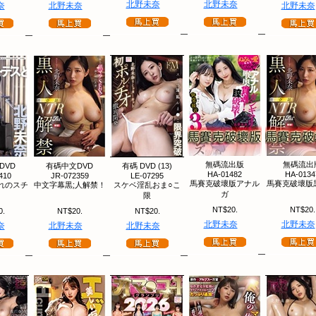
北野未奈
北野未奈
奈
北野未奈
北野未奈
無碼流出版
無碼流出
DVD
有碼中文DVD
有碼 DVD (13)
HA-01482
HA-0134
410
JR-072359
LE-07295
馬賽克破壞版アナル
馬賽克破壞版
れのスチ
中文字幕黒;人解禁！
スケベ淫乱おま○こ
ガ
限
NT$20.
NT$20.
0.
NT$20.
NT$20.
北野未奈
北野未奈
奈
北野未奈
北野未奈