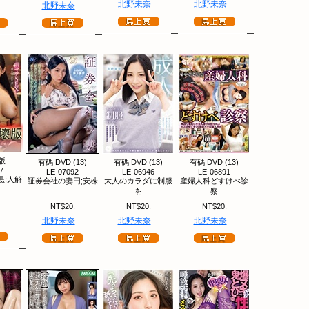
北野未奈
北野未奈
北野未奈
版
有碼 DVD (13)
有碼 DVD (13)
有碼 DVD (13)
7
LE-07092
LE-06946
LE-06891
黒;人解
証券会社の妻円;安株
大人のカラダに制服
産婦人科どすけべ診
を
察
NT$20.
NT$20.
NT$20.
北野未奈
北野未奈
北野未奈