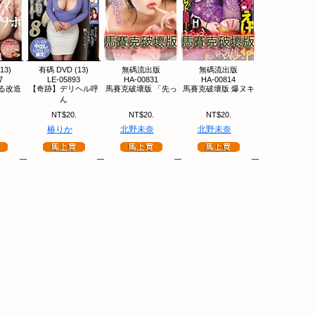
13)
有碼 DVD (13)
無碼流出版
無碼流出版
7
LE-05893
HA-00831
HA-00814
る改造
【奇跡】デリヘル呼
馬賽克破壞版 「先っ
馬賽克破壞版 爆ヌキ
ん
NT$20.
NT$20.
NT$20.
椿りか
北野未奈
北野未奈