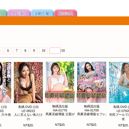
5
6
7
8
9
10
/10
無碼流出版
無碼流出版
(13)
有碼 DVD (13)
有碼 DVD (
HA-01776
HA-01709
403
LE-08222
LE-0792
馬賽克破壞版 父親が
馬賽克破壞版セフレ;
…只今発
人に言えない私だけ
市民プールで
の
友
NT$20.
NT$20.
0.
NT$20.
NT$20.