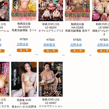
無碼流出版
(13)
有碼 DVD (13)
無碼流出版
有碼 DVD (
HA-01074
624
LE-06254
HA-01006
LE-0590
馬賽克破壞版 【ベス
ハーレム
オマ○コグランプリ2
馬賽克破壞版 原作ア
感覚がつなが
オ
NT$20.
0.
NT$20.
NT$20.
NT$20.
北野未奈
奈
雨村梨花
北野未奈
北野未奈
(13)
有碼 DVD (13)
寫真集 DVD
619
LE-04407
S-0564
とろける
スリルでテンション
美女のハダカ/北野未