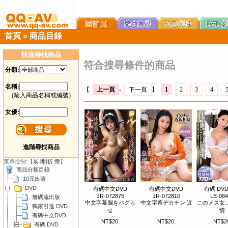
首頁
»
商品目錄
快速尋找商品
符合搜尋條件的商品
分類:
名稱:
【
上一頁
-
下一頁
】
1
2
3
4
(輸入商品名稱或編號)
女優:
進階尋找商品
菜單控制:【
展 開
|
折 疊
】
商品分類目錄
10元出清
DVD
有碼中文DVD
有碼中文DVD
有碼 DVD 
JR-072875
JR-072810
LE-08
無碼流出版
中文字幕脳をバグら
中文字幕デカチン;近
このメス女
獨家引進 DVD
せ
情
有碼中文DVD
NT$20.
NT$20.
NT$2
有碼 DVD