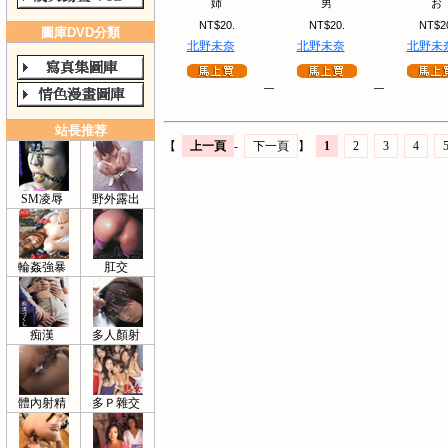
姉
男
お
NT$20.
NT$20.
NT$2
圖庫DVD分類
北野未奈
北野未奈
北野未
站長推荐
【
上一頁
-
下一頁
】
1
2
3
4
SM凌辱
野外露出
輪姦強暴
肛交
痴漢
多人顏射
體內射精
多Ｐ雜交