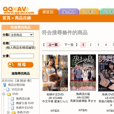
首頁
»
商品目錄
快速尋找商品
符合搜尋條件的商品
分類:
名稱:
【
上一頁
-
下一頁
】
1
2
3
4
(輸入商品名稱或編號)
女優:
進階尋找商品
菜單控制:【
展 開
|
折 疊
】
商品分類目錄
10元出清
DVD
無碼流出版
有碼中文DVD
有碼 DVD 
HA-01380
JR-072489
LE-07
無碼流出版
馬賽克破壞版 孕ませ
中文字幕 愛液だらだ
背徳の寝取
獨家引進 DVD
タ
有碼中文DVD
NT$20.
NT$20.
NT$2
有碼 DVD