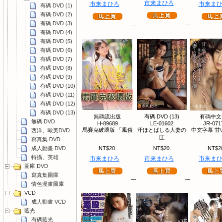
市来まひろ
市来まひろ
市来ま
有碼 DVD (1)
有碼 DVD (2)
有碼 DVD (3)
有碼 DVD (4)
有碼 DVD (5)
有碼 DVD (6)
有碼 DVD (7)
有碼 DVD (8)
有碼 DVD (9)
有碼 DVD (10)
有碼 DVD (11)
有碼 DVD (12)
有碼 DVD (13)
無碼流出版
有碼 DVD (13)
有碼中文
無碼 DVD
H-89689
LE-01602
JR-071
馬賽克破壞版 「風俗
汗ほとばしる人妻の
中文字幕 甘
西洋、歐美DVD
圧
寫真集 DVD
成人動畫 DVD
NT$20.
NT$20.
NT$2
特攝、英雄
市来まひろ
市来まひろ
市来ま
圖庫 DVD
寫真集圖庫
情色漫畫圖庫
VCD
成人動畫 VCD
藍光
有碼藍光