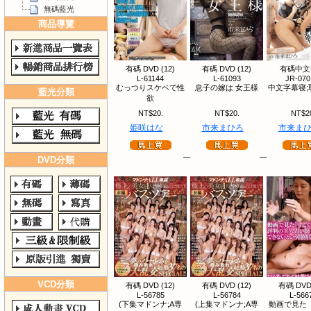
無碼藍光
商品導覽
有碼 DVD (12)
有碼 DVD (12)
有碼中文
L-61144
L-61093
JR-070
むっつりスケベで性
息子の嫁は 女王様
中文字幕寝;
藍光分類
欲
NT$20.
NT$20.
NT$2
姫咲はな
市来まひろ
市来ま
DVD分類
VCD分類
有碼 DVD (12)
有碼 DVD (12)
有碼 DVD 
L-56785
L-56784
L-566
(下集マドンナ;A専
(上集マドンナ;A専
動画で見た