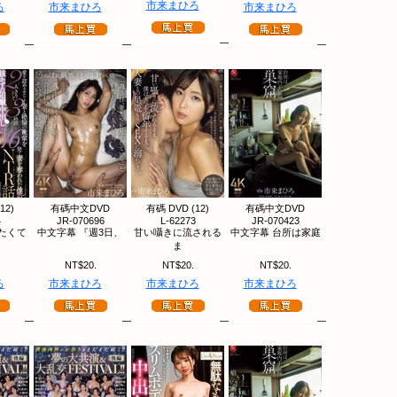
市来まひろ
ろ
市来まひろ
市来まひろ
12)
有碼中文DVD
有碼 DVD (12)
有碼中文DVD
4
JR-070696
L-62273
JR-070423
たくて
中文字幕 『週3日、
甘い囁きに流される
中文字幕 台所は家庭
ま
NT$20.
NT$20.
NT$20.
ろ
市来まひろ
市来まひろ
市来まひろ