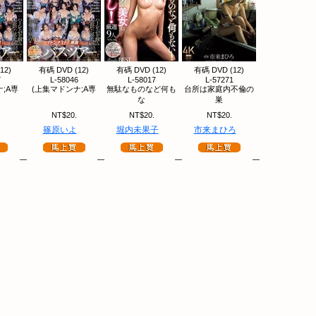
12)
有碼 DVD (12)
有碼 DVD (12)
有碼 DVD (12)
7
L-58046
L-58017
L-57271
;A専
(上集マドンナ;A専
無駄なものなど何も
台所は家庭内不倫の
な
巣
NT$20.
NT$20.
NT$20.
篠原いよ
堀内未果子
市来まひろ