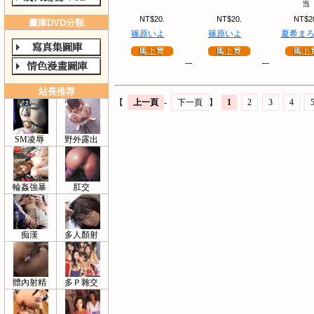
当
NT$20.
NT$20.
NT$2
圖庫DVD分類
篠原いよ
篠原いよ
夏希ま
站長推荐
【
上一頁
-
下一頁
】
1
2
3
4
SM凌辱
野外露出
輪姦強暴
肛交
痴漢
多人顏射
體內射精
多Ｐ雜交