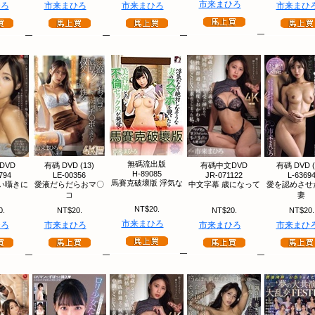
市来まひろ
ひろ
市来まひろ
市来まひろ
市来まひ
無碼流出版
DVD
有碼 DVD (13)
有碼中文DVD
有碼 DVD (
H-89085
794
LE-00356
JR-071122
L-6369
馬賽克破壞版 浮気な
い囁きに
愛液だらだらおマ〇
中文字幕 歳になって
愛を認めさせ
コ
妻
NT$20.
0.
NT$20.
NT$20.
NT$20.
市来まひろ
ひろ
市来まひろ
市来まひろ
市来まひ