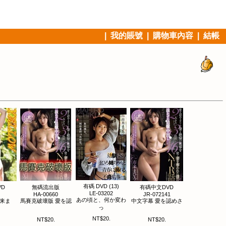
|
我的賬號
|
購物車內容
|
結帳
有碼 DVD (13)
VD
無碼流出版
有碼中文DVD
LE-03202
HA-00660
JR-072141
あの頃と、何か変わ
市来ま
馬賽克破壞版 愛を認
中文字幕 愛を認めさ
っ
NT$20.
NT$20.
NT$20.