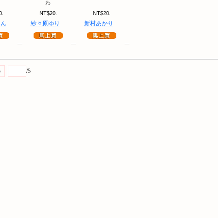
わ
0.
NT$20.
NT$20.
ろん
紗々原ゆり
新村あかり
5
/5