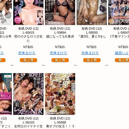
DVD
有碼 DVD (12)
有碼 DVD (12)
有碼 DVD (12)
有碼 DVD (
111
L-60615
L-59894
L-58500
L-5804
取らせ串
背の小さなロリ少女
歳になっても8;童貞
『週3日、妻とSをし
(下集マドンナ
た
0.
NT$20.
NT$20.
NT$20.
NT$20.
ひろ
市来まひろ
市来まひろ
市来まひろ
篠原いよ
(12)
有碼 DVD (12)
有碼 DVD (12)
72
L-56103
L-55968
「すごく
女同士のイケナイ交
裏オプの女王！！ 3