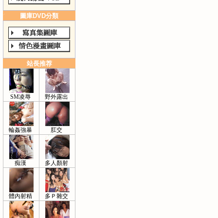
圖庫DVD分類
站長推荐
SM凌辱
野外露出
輪姦強暴
肛交
痴漢
多人顏射
體內射精
多Ｐ雜交