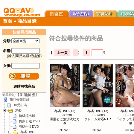
首頁
»
商品目錄
快速尋找商品
符合搜尋條件的商品
分類:
名稱:
【
上一頁
-
】
1
/1
(輸入商品名稱或編號)
女優:
進階尋找商品
菜單控制:【
展 開
|
折 疊
】
商品分類目錄
10元出清
DVD
有碼 DVD (13)
有碼 DVD (13)
有碼 DVD 
LE-08338
LE-07083
LE-05
無碼流出版
旦那とご無沙汰なカ
クレーム対応NTR
「イクって
獨家引進 DVD
ラ
奥
有碼中文DVD
NT$20.
NT$20.
NT$2
有碼 DVD