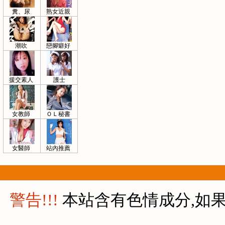
糞、尿
熟女近親
潮吹
戀腳癖好
援交素人
護士
女教師
ＯＬ秘書
女醫師
站內推薦
警告!!!
本站含有色情成分,如果