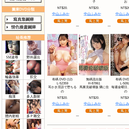
子
お
NT$20.
NT$20.
NT$2
圖庫DVD分類
中山ふみか
中山ふみか
中山ふ
站長推荐
SM凌辱
野外露出
輪姦強暴
肛交
有碼 DVD (12)
無碼流出版
有碼 DVD 
L-52359
H-87861
L-509
耳かき淫語で堕ちる
馬賽克破壞版 隣に住
毎週金曜日
の
の
痴漢
多人顏射
NT$20.
NT$20.
NT$2
中山ふみか
中山ふみか
中山ふ
體內射精
多Ｐ雜交