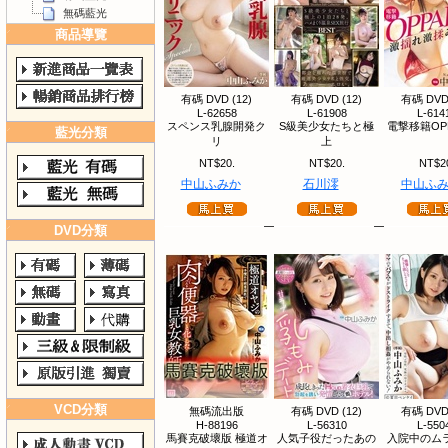
無碼藍光
商品導覽
有碼 DVD (12)
有碼 DVD (12)
有碼 DVD 
L-62658
L-61908
L-614
スペンス乳腺開発ク
S級美少女たちと極
電撃移籍OP
藍光分類
リ
上
NT$20.
NT$20.
NT$2
中山ふみか
石川澪
中山ふ
DVD分類
VCD分類
無碼流出版
有碼 DVD (12)
有碼 DVD 
H-88196
L-56310
L-550
馬賽克破壞版 極道オ
人気子役だったあの
入院中のム