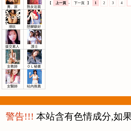
【
上一頁
-
下一頁
】
1
2
3
4
糞、尿
熟女近親
潮吹
戀腳癖好
援交素人
護士
女教師
ＯＬ秘書
女醫師
站內推薦
警告!!!
本站含有色情成分,如果