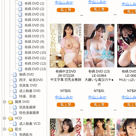
中山ふみか
中山ふみか
有碼 DVD (1)
中山ふ
有碼 DVD (2)
有碼 DVD (3)
有碼 DVD (4)
有碼 DVD (5)
有碼 DVD (6)
有碼 DVD (7)
有碼 DVD (8)
有碼 DVD (9)
有碼 DVD (10)
有碼 DVD (11)
有碼 DVD (12)
有碼 DVD (13)
有碼中文DVD
有碼 DVD (13)
有碼 DVD 
無碼 DVD
JR-072228
LE-01964
LE-00
中文字幕 巨乳女教師
大嫌いな義父のチ●
Hcおっぱい
西洋、歐美DVD
ポ
寫真集 DVD
成人動畫 DVD
NT$20.
NT$20.
NT$2
特攝、英雄
中山ふみか
中山ふみか
中山ふ
圖庫 DVD
寫真集圖庫
情色漫畫圖庫
VCD
成人動畫 VCD
藍光
有碼藍光