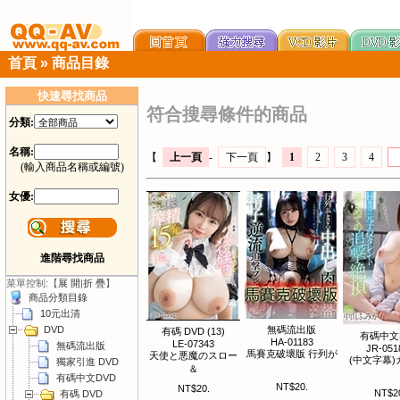
首頁
»
商品目錄
快速尋找商品
符合搜尋條件的商品
分類:
名稱:
【
上一頁
-
下一頁
】
1
2
3
4
(輸入商品名稱或編號)
女優:
進階尋找商品
菜單控制:【
展 開
|
折 疊
】
商品分類目錄
10元出清
DVD
無碼流出版
有碼 DVD (13)
有碼中文
HA-01183
LE-07343
無碼流出版
JR-051
馬賽克破壞版 行列が
天使と悪魔のスロー
(中文字幕)
獨家引進 DVD
＆
有碼中文DVD
NT$20.
NT$20.
NT$2
有碼 DVD